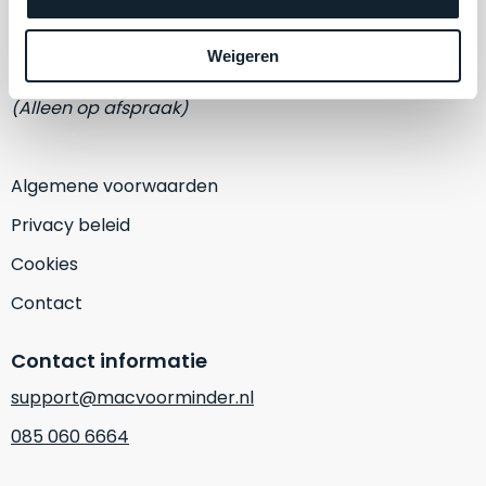
een
Eemmeerlaan 2-D
‘
customer
return’
.
Weigeren
1382 KA Weesp
Dit
Kort
model
(Alleen op afspraak)
uitgepakt
biedt
en
het
binnen
beste
Algemene voorwaarden
de
‘
all-
retourperiode
Privacy beleid
round’
teruggestuurd.
pakket
Cookies
Dus
binnen
niks
Contact
de
refurbished,
categorie.
niks
Contact informatie
Het
vervangen.
is
Simpelweg
support@macvoorminder.nl
een
weinig
085 060 6664
Mac
gebruikt.
die
Zowel