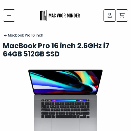
Bij
Labels:
macvoorminder.nl
kies
koop
Macbook Pro 16 Inch
de
je
MacBook Pro 16 inch 2.6GHz i7
altijd
Mac
64GB 512GB SSD
in
die
5-
bij
sterren
“
als
jou
nieuw
”
past
conditie
–
Het
gegarandeerd.
kan
Zowel
lastig
de
zijn
“
customer
om