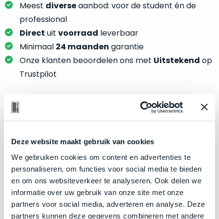
je
Meest
diverse
aanbod: voor de student én de
je
nou
slim,
professional
precies
zonder
Direct
uit
voorraad
leverbaar
nodig?
concessies
Minimaal
24 maanden
garantie
te
We
Onze klanten beoordelen ons met
Uitstekend
op
doen
hebben
Trustpilot
aan
inmiddels
kwaliteit.
zoveel
verschillende
Hier
klanten
Product specificaties
lees
voorzien
je
van
Deze website maakt gebruik van cookies
Model
MacBook Pro 16"
welke
een
We gebruiken cookies om content en advertenties te
conditiebeschrijvingen
Modeljaar
2019
MacBook
personaliseren, om functies voor social media te bieden
wij
Kleur
Space Gray
dat
en om ons websiteverkeer te analyseren. Ook delen we
bij
we
Processor
2.6GHz 6-core Intel Core i7
informatie over uw gebruik van onze site met onze
onze
weten
partners voor social media, adverteren en analyse. Deze
producten
Opslag
512GB SSD
voor
partners kunnen deze gegevens combineren met andere
gebruiken.