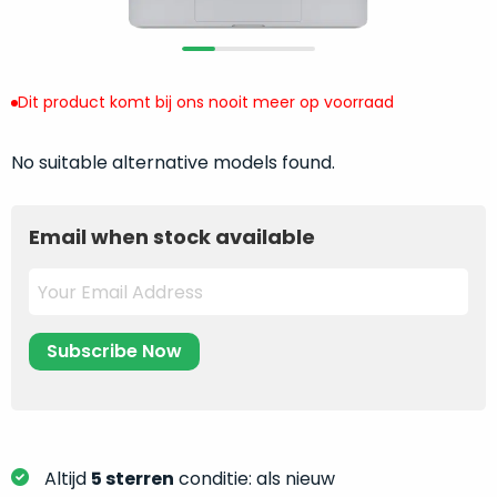
return
”
de
als
juiste
“ongebruikt,
MacBook
doos
te
Dit product komt bij ons nooit meer op voorraad
eenmalig
kiezen.
geopend
”
Zeker
No suitable alternative models found.
zijn
wanneer
varianten
je
van
eigenlijk
Email when stock available
onze
niet
“
als
precies
nieuw
”-
weet
selectie:
waar
volledige
je
nieuwstaat,
moet
scherpe
beginnen.
prijs.
Wat
Zo
heb
Altijd
5 sterren
conditie: als nieuw
bespaar