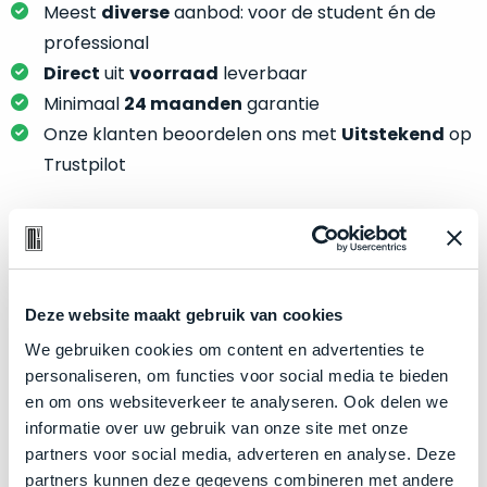
je
Meest
diverse
aanbod: voor de student én de
je
nou
slim,
professional
precies
zonder
Direct
uit
voorraad
leverbaar
nodig?
concessies
Minimaal
24 maanden
garantie
te
We
Onze klanten beoordelen ons met
Uitstekend
op
doen
hebben
Trustpilot
aan
inmiddels
kwaliteit.
zoveel
verschillende
Hier
klanten
Product specificaties
lees
voorzien
je
van
Deze website maakt gebruik van cookies
Model
MacBook Pro 16"
welke
een
We gebruiken cookies om content en advertenties te
conditiebeschrijvingen
Modeljaar
2019
MacBook
personaliseren, om functies voor social media te bieden
wij
Kleur
Space Gray
dat
en om ons websiteverkeer te analyseren. Ook delen we
bij
we
Processor
2.6GHz 6-core Intel Core i7
informatie over uw gebruik van onze site met onze
onze
weten
partners voor social media, adverteren en analyse. Deze
producten
Opslag
4TB SSD
voor
partners kunnen deze gegevens combineren met andere
gebruiken.