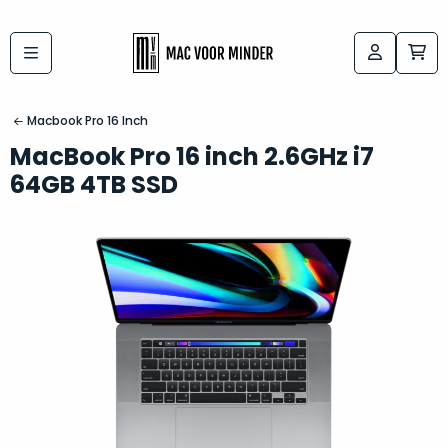
Bij
Labels:
macvoorminder.nl
kies
koop
Macbook Pro 16 Inch
de
je
MacBook Pro 16 inch 2.6GHz i7
altijd
Mac
64GB 4TB SSD
in
die
5-
bij
sterren
“
als
jou
nieuw
”
past
conditie
–
Het
gegarandeerd.
kan
Zowel
lastig
de
zijn
“
customer
om