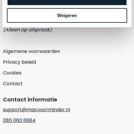
een
Eemmeerlaan 2-D
‘
customer
return’
.
Weigeren
1382 KA Weesp
Dit
Kort
model
(Alleen op afspraak)
uitgepakt
biedt
en
het
binnen
beste
Algemene voorwaarden
de
‘
all-
retourperiode
Privacy beleid
round’
teruggestuurd.
pakket
Cookies
Dus
binnen
niks
Contact
de
refurbished,
categorie.
niks
Contact informatie
Het
vervangen.
is
Simpelweg
support@macvoorminder.nl
een
weinig
085 060 6664
Mac
gebruikt.
die
Zowel