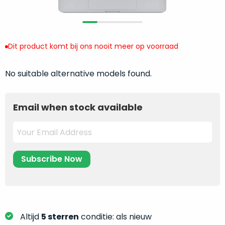
return
”
de
als
juiste
“ongebruikt,
MacBook
doos
te
Dit product komt bij ons nooit meer op voorraad
eenmalig
kiezen.
geopend
”
Zeker
No suitable alternative models found.
zijn
wanneer
varianten
je
van
eigenlijk
Email when stock available
onze
niet
“
als
precies
nieuw
”-
weet
selectie:
waar
volledige
je
nieuwstaat,
moet
scherpe
beginnen.
prijs.
Wat
Zo
heb
Altijd
5 sterren
conditie: als nieuw
bespaar