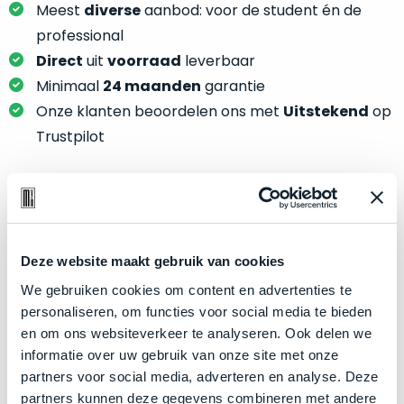
je
Meest
diverse
aanbod: voor de student én de
je
nou
slim,
professional
precies
zonder
Direct
uit
voorraad
leverbaar
nodig?
concessies
Minimaal
24 maanden
garantie
te
We
Onze klanten beoordelen ons met
Uitstekend
op
doen
hebben
Trustpilot
aan
inmiddels
kwaliteit.
zoveel
verschillende
Hier
klanten
Product specificaties
lees
voorzien
je
van
Deze website maakt gebruik van cookies
Model
MacBook Pro 16"
welke
een
We gebruiken cookies om content en advertenties te
conditiebeschrijvingen
Modeljaar
2019
MacBook
personaliseren, om functies voor social media te bieden
wij
Kleur
Space Gray
dat
en om ons websiteverkeer te analyseren. Ook delen we
bij
we
Processor
2.6GHz 6-core Intel Core i7
informatie over uw gebruik van onze site met onze
onze
weten
partners voor social media, adverteren en analyse. Deze
producten
Opslag
2TB SSD
voor
partners kunnen deze gegevens combineren met andere
gebruiken.