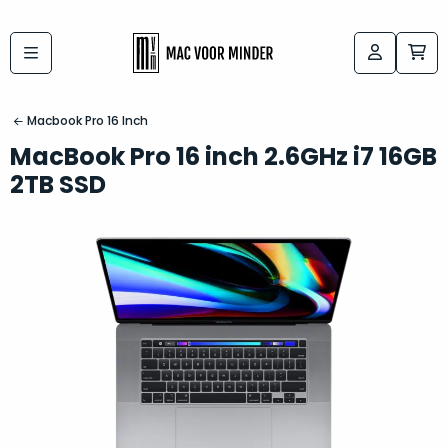
Bij
Labels:
macvoorminder.nl
kies
koop
Macbook Pro 16 Inch
de
je
MacBook Pro 16 inch 2.6GHz i7 16GB
altijd
Mac
2TB SSD
in
die
5-
bij
sterren
“
als
jou
nieuw
”
past
conditie
–
Het
gegarandeerd.
kan
Zowel
lastig
de
zijn
“
customer
om