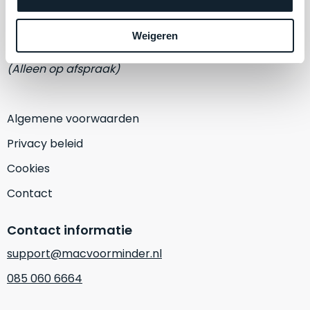
een
Eemmeerlaan 2-D
‘
customer
return’
.
Weigeren
1382 KA Weesp
Dit
Kort
model
(Alleen op afspraak)
uitgepakt
biedt
en
het
binnen
beste
Algemene voorwaarden
de
‘
all-
retourperiode
Privacy beleid
round’
teruggestuurd.
pakket
Cookies
Dus
binnen
niks
Contact
de
refurbished,
categorie.
niks
Contact informatie
Het
vervangen.
is
Simpelweg
support@macvoorminder.nl
een
weinig
085 060 6664
Mac
gebruikt.
die
Zowel