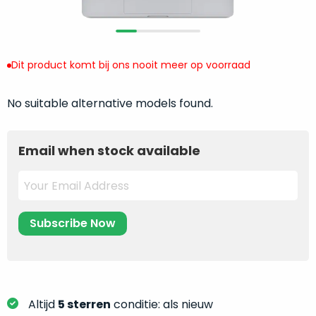
return
”
de
als
juiste
“ongebruikt,
MacBook
doos
te
Dit product komt bij ons nooit meer op voorraad
eenmalig
kiezen.
geopend
”
Zeker
No suitable alternative models found.
zijn
wanneer
varianten
je
van
eigenlijk
Email when stock available
onze
niet
“
als
precies
nieuw
”-
weet
selectie:
waar
volledige
je
nieuwstaat,
moet
scherpe
beginnen.
prijs.
Wat
Zo
heb
Altijd
5 sterren
conditie: als nieuw
bespaar