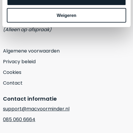
een
Eemmeerlaan 2-D
‘
customer
return’
.
Weigeren
1382 KA Weesp
Dit
Kort
model
(Alleen op afspraak)
uitgepakt
biedt
en
het
binnen
beste
Algemene voorwaarden
de
‘
all-
retourperiode
Privacy beleid
round’
teruggestuurd.
pakket
Cookies
Dus
binnen
niks
Contact
de
refurbished,
categorie.
niks
Contact informatie
Het
vervangen.
is
Simpelweg
support@macvoorminder.nl
een
weinig
085 060 6664
Mac
gebruikt.
die
Zowel