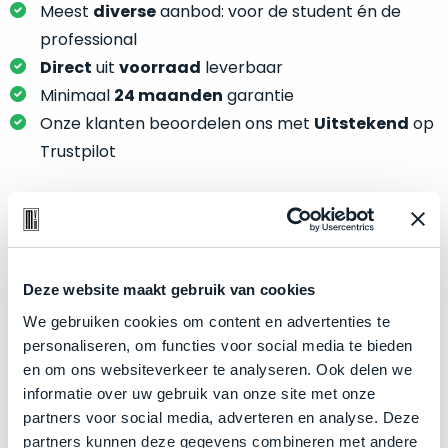
je
Meest
diverse
aanbod: voor de student én de
je
nou
slim,
professional
precies
zonder
Direct
uit
voorraad
leverbaar
nodig?
concessies
Minimaal
24 maanden
garantie
te
We
Onze klanten beoordelen ons met
Uitstekend
op
doen
hebben
Trustpilot
aan
inmiddels
kwaliteit.
zoveel
verschillende
Hier
klanten
Product specificaties
lees
voorzien
je
van
Deze website maakt gebruik van cookies
Model
MacBook Pro 16"
welke
een
We gebruiken cookies om content en advertenties te
conditiebeschrijvingen
Modeljaar
2019
MacBook
personaliseren, om functies voor social media te bieden
wij
Kleur
Space Gray
dat
en om ons websiteverkeer te analyseren. Ook delen we
bij
we
Processor
2.4GHz 8-core Intel Core i9
informatie over uw gebruik van onze site met onze
onze
weten
partners voor social media, adverteren en analyse. Deze
producten
Opslag
8TB SSD
voor
partners kunnen deze gegevens combineren met andere
gebruiken.