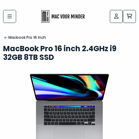
Bij
Labels:
macvoorminder.nl
kies
koop
Macbook Pro 16 Inch
de
je
MacBook Pro 16 inch 2.4GHz i9
altijd
Mac
32GB 8TB SSD
in
die
5-
bij
sterren
“
als
jou
nieuw
”
past
conditie
–
Het
gegarandeerd.
kan
Zowel
lastig
de
zijn
“
customer
om