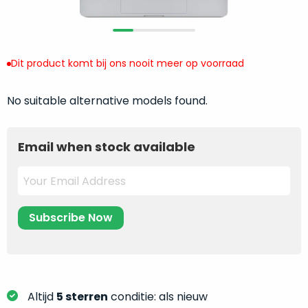
return
”
de
als
juiste
“ongebruikt,
MacBook
doos
te
Dit product komt bij ons nooit meer op voorraad
eenmalig
kiezen.
geopend
”
Zeker
No suitable alternative models found.
zijn
wanneer
varianten
je
van
eigenlijk
Email when stock available
onze
niet
“
als
precies
nieuw
”-
weet
selectie:
waar
volledige
je
nieuwstaat,
moet
scherpe
beginnen.
prijs.
Wat
Zo
heb
Altijd
5 sterren
conditie: als nieuw
bespaar