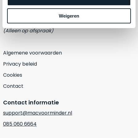
een
Eemmeerlaan 2-D
‘
customer
return’
.
Weigeren
1382 KA Weesp
Dit
Kort
model
(Alleen op afspraak)
uitgepakt
biedt
en
het
binnen
beste
Algemene voorwaarden
de
‘
all-
retourperiode
Privacy beleid
round’
teruggestuurd.
pakket
Cookies
Dus
binnen
niks
Contact
de
refurbished,
categorie.
niks
Contact informatie
Het
vervangen.
is
Simpelweg
support@macvoorminder.nl
een
weinig
085 060 6664
Mac
gebruikt.
die
Zowel