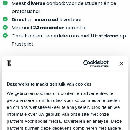
je
Meest
diverse
aanbod: voor de student én de
je
nou
slim,
professional
precies
zonder
Direct
uit
voorraad
leverbaar
nodig?
concessies
Minimaal
24 maanden
garantie
te
We
Onze klanten beoordelen ons met
Uitstekend
op
doen
hebben
Trustpilot
aan
inmiddels
kwaliteit.
zoveel
verschillende
Hier
klanten
Product specificaties
lees
voorzien
je
van
Deze website maakt gebruik van cookies
Model
MacBook Pro 16"
welke
een
We gebruiken cookies om content en advertenties te
conditiebeschrijvingen
Modeljaar
2019
MacBook
personaliseren, om functies voor social media te bieden
wij
Kleur
Space Gray
dat
en om ons websiteverkeer te analyseren. Ook delen we
bij
we
Processor
2.4GHz 8-core Intel Core i9
informatie over uw gebruik van onze site met onze
onze
weten
partners voor social media, adverteren en analyse. Deze
producten
Opslag
512GB SSD
voor
partners kunnen deze gegevens combineren met andere
gebruiken.