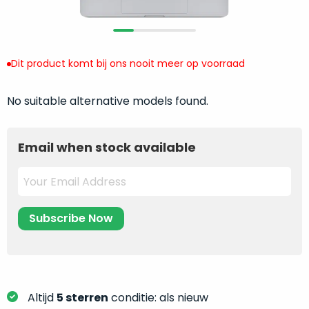
return
”
de
als
juiste
“ongebruikt,
MacBook
doos
te
Dit product komt bij ons nooit meer op voorraad
eenmalig
kiezen.
geopend
”
Zeker
No suitable alternative models found.
zijn
wanneer
varianten
je
van
eigenlijk
Email when stock available
onze
niet
“
als
precies
nieuw
”-
weet
selectie:
waar
volledige
je
nieuwstaat,
moet
scherpe
beginnen.
prijs.
Wat
Zo
heb
Altijd
5 sterren
conditie: als nieuw
bespaar