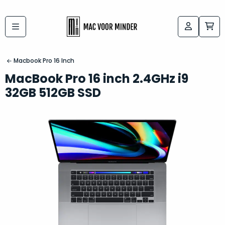
Bij
Labels:
macvoorminder.nl
kies
koop
Macbook Pro 16 Inch
de
je
MacBook Pro 16 inch 2.4GHz i9
altijd
Mac
32GB 512GB SSD
in
die
5-
bij
sterren
“
als
jou
nieuw
”
past
conditie
–
Het
gegarandeerd.
kan
Zowel
lastig
de
zijn
“
customer
om