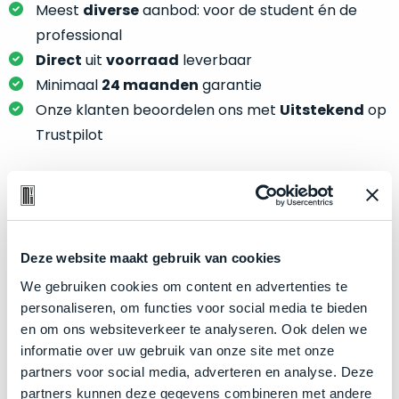
je
Meest
diverse
aanbod: voor de student én de
je
nou
slim,
professional
precies
zonder
Direct
uit
voorraad
leverbaar
nodig?
concessies
Minimaal
24 maanden
garantie
te
We
Onze klanten beoordelen ons met
Uitstekend
op
doen
hebben
Trustpilot
aan
inmiddels
kwaliteit.
zoveel
verschillende
Hier
klanten
Product specificaties
lees
voorzien
je
van
Deze website maakt gebruik van cookies
Model
MacBook Pro 16"
welke
een
We gebruiken cookies om content en advertenties te
conditiebeschrijvingen
Modeljaar
2019
MacBook
personaliseren, om functies voor social media te bieden
wij
Kleur
Space Gray
dat
en om ons websiteverkeer te analyseren. Ook delen we
bij
we
Processor
2.4GHz 8-core Intel Core i9
informatie over uw gebruik van onze site met onze
onze
weten
partners voor social media, adverteren en analyse. Deze
producten
Opslag
4TB SSD
voor
partners kunnen deze gegevens combineren met andere
gebruiken.