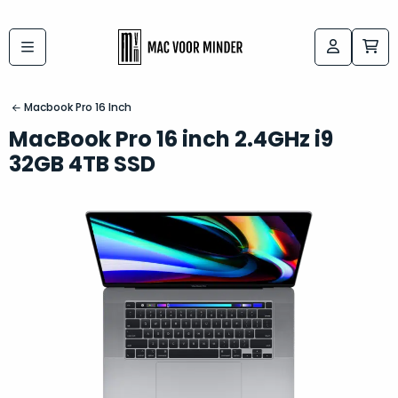
Bij
Labels:
macvoorminder.nl
kies
koop
Macbook Pro 16 Inch
de
je
MacBook Pro 16 inch 2.4GHz i9
altijd
Mac
32GB 4TB SSD
in
die
5-
bij
sterren
“
als
jou
nieuw
”
past
conditie
–
Het
gegarandeerd.
kan
Zowel
lastig
de
zijn
“
customer
om