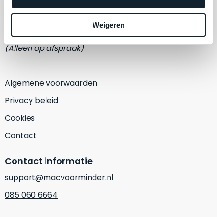
een
Eemmeerlaan 2-D
‘
customer
return’
.
Weigeren
1382 KA Weesp
Dit
Kort
model
(Alleen op afspraak)
uitgepakt
biedt
en
het
binnen
beste
Algemene voorwaarden
de
‘
all-
retourperiode
Privacy beleid
round’
teruggestuurd.
pakket
Cookies
Dus
binnen
niks
Contact
de
refurbished,
categorie.
niks
Contact informatie
Het
vervangen.
is
Simpelweg
support@macvoorminder.nl
een
weinig
085 060 6664
Mac
gebruikt.
die
Zowel