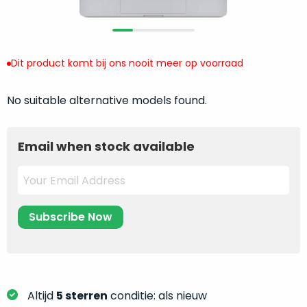
return
”
de
als
juiste
“ongebruikt,
MacBook
doos
te
Dit product komt bij ons nooit meer op voorraad
eenmalig
kiezen.
geopend
”
Zeker
No suitable alternative models found.
zijn
wanneer
varianten
je
van
eigenlijk
Email when stock available
onze
niet
“
als
precies
nieuw
”-
weet
selectie:
waar
volledige
je
nieuwstaat,
moet
scherpe
beginnen.
prijs.
Wat
Zo
heb
Altijd
5 sterren
conditie: als nieuw
bespaar