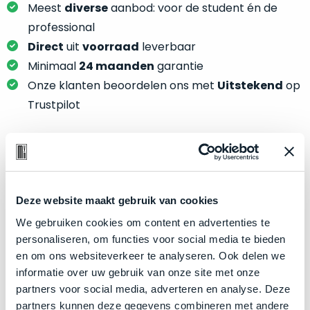
je
Meest
diverse
aanbod: voor de student én de
je
nou
slim,
professional
precies
zonder
Direct
uit
voorraad
leverbaar
nodig?
concessies
Minimaal
24 maanden
garantie
te
We
Onze klanten beoordelen ons met
Uitstekend
op
doen
hebben
Trustpilot
aan
inmiddels
kwaliteit.
zoveel
verschillende
Hier
klanten
Product specificaties
lees
voorzien
je
van
Deze website maakt gebruik van cookies
Model
MacBook Pro 16"
welke
een
We gebruiken cookies om content en advertenties te
conditiebeschrijvingen
Modeljaar
2019
MacBook
personaliseren, om functies voor social media te bieden
wij
Kleur
Space Gray
dat
en om ons websiteverkeer te analyseren. Ook delen we
bij
we
Processor
2.4GHz 8-core Intel Core i9
informatie over uw gebruik van onze site met onze
onze
weten
partners voor social media, adverteren en analyse. Deze
producten
Opslag
2TB SSD
voor
partners kunnen deze gegevens combineren met andere
gebruiken.