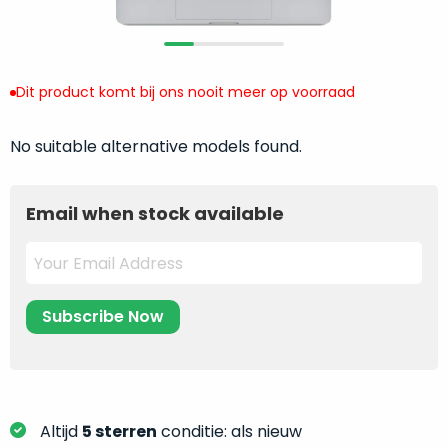
return
”
de
als
juiste
“ongebruikt,
MacBook
doos
te
Dit product komt bij ons nooit meer op voorraad
eenmalig
kiezen.
geopend
”
Zeker
No suitable alternative models found.
zijn
wanneer
varianten
je
van
eigenlijk
Email when stock available
onze
niet
“
als
precies
nieuw
”-
weet
selectie:
waar
volledige
je
nieuwstaat,
moet
scherpe
beginnen.
prijs.
Wat
Zo
heb
Altijd
5 sterren
conditie: als nieuw
bespaar