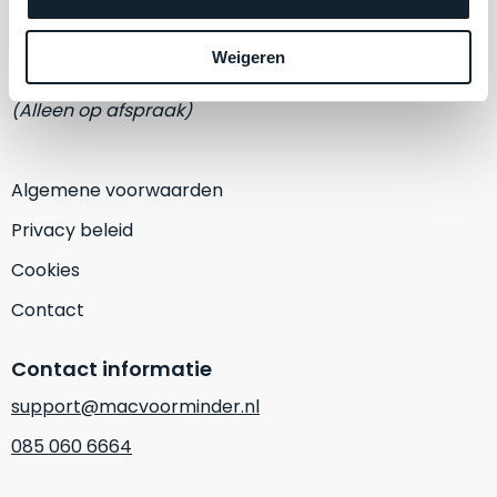
een
Eemmeerlaan 2-D
‘
customer
return’
.
Weigeren
1382 KA Weesp
Dit
Kort
model
(Alleen op afspraak)
uitgepakt
biedt
en
het
binnen
beste
Algemene voorwaarden
de
‘
all-
retourperiode
Privacy beleid
round’
teruggestuurd.
pakket
Cookies
Dus
binnen
niks
Contact
de
refurbished,
categorie.
niks
Contact informatie
Het
vervangen.
is
Simpelweg
support@macvoorminder.nl
een
weinig
085 060 6664
Mac
gebruikt.
die
Zowel