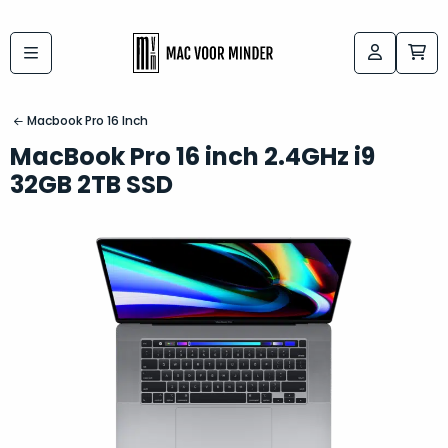
Bij
Labels:
macvoorminder.nl
kies
koop
Macbook Pro 16 Inch
de
je
MacBook Pro 16 inch 2.4GHz i9
altijd
Mac
32GB 2TB SSD
in
die
5-
bij
sterren
“
als
jou
nieuw
”
past
conditie
–
Het
gegarandeerd.
kan
Zowel
lastig
de
zijn
“
customer
om