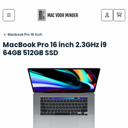
Bij
Labels:
macvoorminder.nl
kies
koop
Macbook Pro 16 Inch
de
je
MacBook Pro 16 inch 2.3GHz i9
altijd
Mac
64GB 512GB SSD
in
die
5-
bij
sterren
“
als
jou
nieuw
”
past
conditie
–
Het
gegarandeerd.
kan
Zowel
lastig
de
zijn
“
customer
om