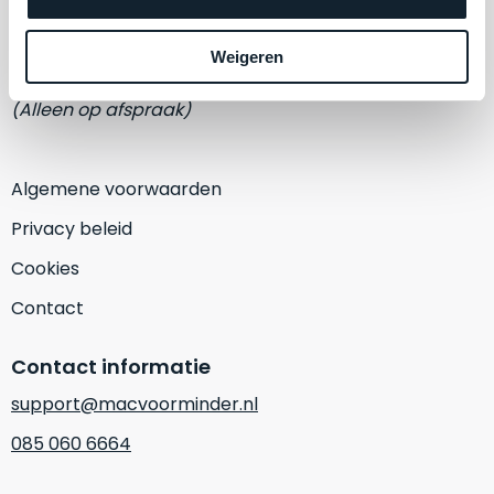
een
Eemmeerlaan 2-D
‘
customer
return’
.
Weigeren
1382 KA Weesp
Dit
Kort
model
(Alleen op afspraak)
uitgepakt
biedt
en
het
binnen
beste
Algemene voorwaarden
de
‘
all-
retourperiode
Privacy beleid
round’
teruggestuurd.
pakket
Cookies
Dus
binnen
niks
Contact
de
refurbished,
categorie.
niks
Contact informatie
Het
vervangen.
is
Simpelweg
support@macvoorminder.nl
een
weinig
085 060 6664
Mac
gebruikt.
die
Zowel