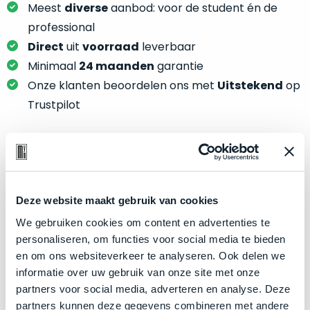
je
Meest
diverse
aanbod: voor de student én de
je
nou
slim,
professional
precies
zonder
Direct
uit
voorraad
leverbaar
nodig?
concessies
Minimaal
24 maanden
garantie
te
We
Onze klanten beoordelen ons met
Uitstekend
op
doen
hebben
Trustpilot
aan
inmiddels
kwaliteit.
zoveel
verschillende
Hier
klanten
Product specificaties
lees
voorzien
je
van
Deze website maakt gebruik van cookies
Model
MacBook Pro 16"
welke
een
We gebruiken cookies om content en advertenties te
conditiebeschrijvingen
Modeljaar
2019
MacBook
personaliseren, om functies voor social media te bieden
wij
Kleur
Space Gray
dat
en om ons websiteverkeer te analyseren. Ook delen we
bij
we
Processor
2.3GHz 8-core Intel Core i9
informatie over uw gebruik van onze site met onze
onze
weten
partners voor social media, adverteren en analyse. Deze
producten
Opslag
512GB SSD
voor
partners kunnen deze gegevens combineren met andere
gebruiken.