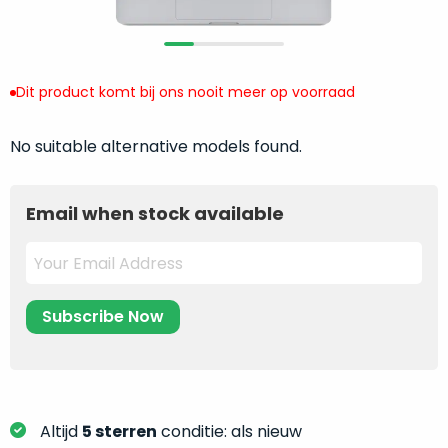
return
”
de
als
juiste
“ongebruikt,
MacBook
doos
te
Dit product komt bij ons nooit meer op voorraad
eenmalig
kiezen.
geopend
”
Zeker
No suitable alternative models found.
zijn
wanneer
varianten
je
van
eigenlijk
Email when stock available
onze
niet
“
als
precies
nieuw
”-
weet
selectie:
waar
volledige
je
nieuwstaat,
moet
scherpe
beginnen.
prijs.
Wat
Zo
heb
Altijd
5 sterren
conditie: als nieuw
bespaar