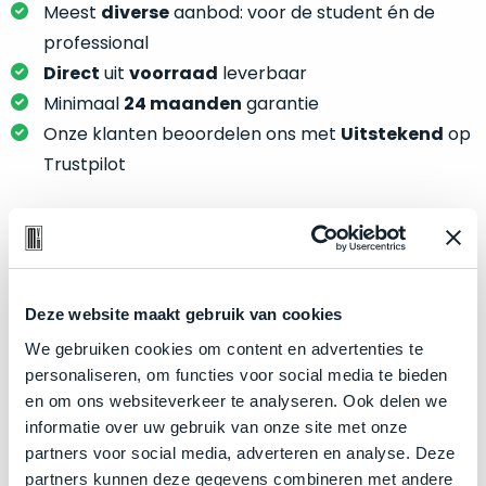
je
Meest
diverse
aanbod: voor de student én de
je
nou
slim,
professional
precies
zonder
Direct
uit
voorraad
leverbaar
nodig?
concessies
Minimaal
24 maanden
garantie
te
We
Onze klanten beoordelen ons met
Uitstekend
op
doen
hebben
Trustpilot
aan
inmiddels
kwaliteit.
zoveel
verschillende
Hier
klanten
Product specificaties
lees
voorzien
je
van
Deze website maakt gebruik van cookies
Model
MacBook Pro 16"
welke
een
We gebruiken cookies om content en advertenties te
conditiebeschrijvingen
Modeljaar
2019
MacBook
personaliseren, om functies voor social media te bieden
wij
Kleur
Space Gray
dat
en om ons websiteverkeer te analyseren. Ook delen we
bij
we
Processor
2.3GHz 8-core Intel Core i9
informatie over uw gebruik van onze site met onze
onze
weten
partners voor social media, adverteren en analyse. Deze
producten
Opslag
8TB SSD
voor
partners kunnen deze gegevens combineren met andere
gebruiken.