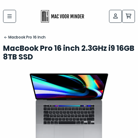
Bij
Labels:
macvoorminder.nl
kies
koop
Macbook Pro 16 Inch
de
je
MacBook Pro 16 inch 2.3GHz i9 16GB
altijd
Mac
8TB SSD
in
die
5-
bij
sterren
“
als
jou
nieuw
”
past
conditie
–
Het
gegarandeerd.
kan
Zowel
lastig
de
zijn
“
customer
om