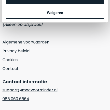
een
Eemmeerlaan 2-D
‘
customer
return’
.
Weigeren
1382 KA Weesp
Dit
Kort
model
(Alleen op afspraak)
uitgepakt
biedt
en
het
binnen
beste
Algemene voorwaarden
de
‘
all-
retourperiode
Privacy beleid
round’
teruggestuurd.
pakket
Cookies
Dus
binnen
niks
Contact
de
refurbished,
categorie.
niks
Contact informatie
Het
vervangen.
is
Simpelweg
support@macvoorminder.nl
een
weinig
085 060 6664
Mac
gebruikt.
die
Zowel