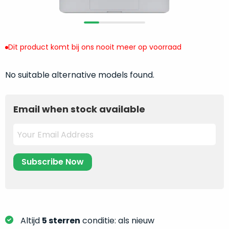
return
”
de
als
juiste
“ongebruikt,
MacBook
doos
te
Dit product komt bij ons nooit meer op voorraad
eenmalig
kiezen.
geopend
”
Zeker
No suitable alternative models found.
zijn
wanneer
varianten
je
van
eigenlijk
Email when stock available
onze
niet
“
als
precies
nieuw
”-
weet
selectie:
waar
volledige
je
nieuwstaat,
moet
scherpe
beginnen.
prijs.
Wat
Zo
heb
Altijd
5 sterren
conditie: als nieuw
bespaar