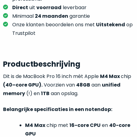
welk
Direct
uit
voorraad
leverbaar
gebruiksdoel
Minimaal
24 maanden
garantie
een
Onze klanten beoordelen ons met
Uitstekend
op
Mac
geschikt
Trustpilot
is.
Op
Als
basis
Productbeschrijving
nieuw
van
–
Dit is de MacBook Pro 16 inch mét Apple
M4 Max
chip
echte
klantervaringen
tref
nauwelijks
je
(40–core GPU).
Voorzien van
48GB
aan
unified
gebruikt,
hier
memory
(!) en
1TB
aan opslag.
maximaal
onze
voordeel.
labels.
Belangrijke specificaties in een notendop:
Dit
Onze
product
M4
Max
chip met
16-core CPU
en
40-core
favoriet
is
GPU