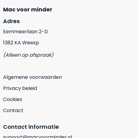
vrijwel
betreft
Mac voor minder
iedereen
.
een
Daarom
gloednieuwe,
Adres
is
ongebruikte
dit
Eemmeerlaan 2-D
MacBook.
‘onze
Wanneer
1382 KA Weesp
favoriet’.
er
(Alleen op afspraak)
een
Je
nieuw
kiest
model
hierbij
Algemene voorwaarden
wordt
voor
uitgebracht,
Privacy beleid
‘
value
blijft
for
Cookies
er
money
‘
vaak
Contact
of
ongebruikte
‘
prijs/kwaliteitverhouding
‘.
voorraad
Contact informatie
Het
van
is
het
support@macvoorminder.nl