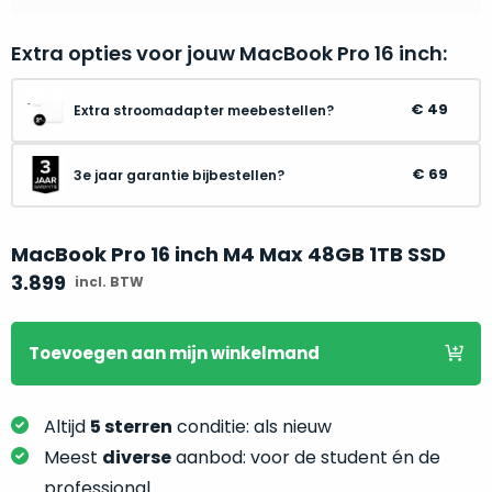
je
je
nou
slim,
Extra opties voor jouw MacBook Pro 16 inch:
precies
zonder
nodig?
concessies
49
Extra stroomadapter meebestellen?
te
We
doen
hebben
aan
69
3e jaar garantie bijbestellen?
inmiddels
kwaliteit.
zoveel
verschillende
MacBook Pro 16 inch M4 Max 48GB 1TB SSD
Hier
klanten
lees
3.899
incl. BTW
voorzien
je
van
welke
een
Toevoegen
aan mijn winkelmand
conditiebeschrijvingen
MacBook
wij
dat
bij
we
Altijd
5 sterren
conditie: als nieuw
onze
weten
Meest
diverse
aanbod: voor de student én de
producten
voor
professional
gebruiken.