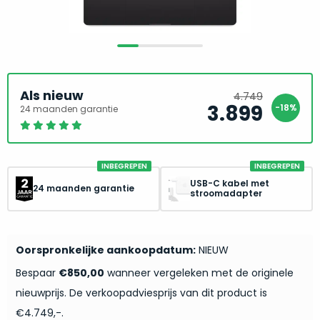
return
”
de
als
juiste
“ongebruikt,
MacBook
doos
te
eenmalig
kiezen.
geopend
”
Als nieuw
4.749
Zeker
zijn
3.899
-18%
24 maanden garantie
Oorspron
Huidige
wanneer
prijs
prijs
varianten
je
was:
is:
van
eigenlijk
4.749.
3.899.
onze
niet
INBEGREPEN
INBEGREPEN
“
als
precies
USB-C kabel met
24 maanden garantie
nieuw
”-
stroomadapter
weet
selectie:
waar
volledige
je
nieuwstaat,
Oorspronkelijke aankoopdatum:
NIEUW
moet
scherpe
beginnen.
Bespaar
€850,00
wanneer vergeleken met de originele
prijs.
Wat
nieuwprijs. De verkoopadviesprijs van dit product is
Zo
heb
€4.749,-.
bespaar