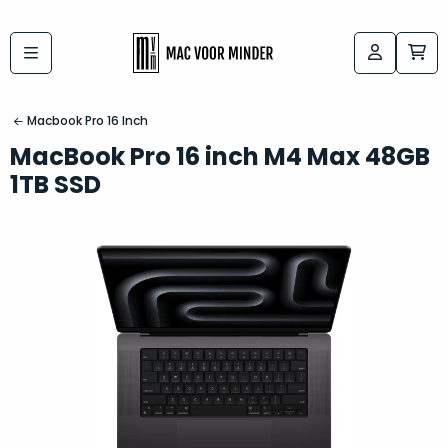
Bij
Labels:
macvoorminder.nl
kies
koop
Macbook Pro 16 Inch
de
je
MacBook Pro 16 inch M4 Max 48GB
altijd
Mac
1TB SSD
in
die
5-
bij
sterren
“
als
jou
nieuw
”
past
conditie
–
Het
gegarandeerd.
kan
Zowel
lastig
de
zijn
“
customer
om