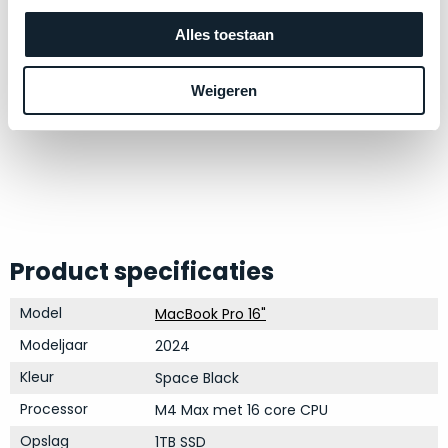
op
mist
perfecte
Alles toestaan
mee
staat.
in
Profiteer
gaan.
Weigeren
van
een
Ze
scherpe
zijn
prijs
–
voor
in
een
hun
product
categorie
dat
Product specificaties
–
praktisch
gewoon
nieuw
Model
MacBook Pro 16"
is.
een
Modeljaar
2024
rocksolid
Minimaal
optie
.
24
Kleur
Space Black
Een
maanden
Processor
M4 Max met 16 core CPU
garantie
voorbeeld
bij
Opslag
1TB SSD
hiervan