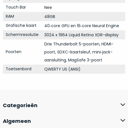
Mac
is
Touch Bar
Nee
voor
de
MacBook
RAM
48GB
minder.
Pro
Grafische kaart
40‑core GPU en 16‑core Neural Engine
16
inch
Schermresolutie
3024 x 1964 Liquid Retina XDR-display
van
Drie Thunderbolt 5-poorten, HDMI-
€1.649,00
.
Poorten
poort, SDXC-kaartsleuf, mini‑jack-
Perfect
aansluiting, MagSafe 3-poort
voor
grafisch
Toetsenbord
QWERTY US (ANSI)
Als
werk
nieuw
zoals
–
foto-
Ongebruikt,
én
doos
videobewerking.
éénmalig
Categorieën
IJzersterke
geopend.
prestaties
Algemeen
voor
Dit