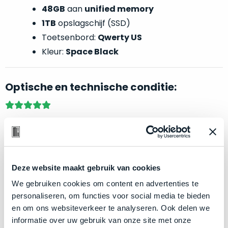
een
48GB
aan
unified memory
‘
customer
1TB
opslagschijf (SSD)
return’
.
Dit
Toetsenbord:
Qwerty US
Kort
model
uitgepakt
Kleur:
Space Black
biedt
en
het
binnen
beste
Optische en technische conditie:
de
‘
all-
retourperiode
round’
teruggestuurd.
pakket
Als nieuw – Ongebruikt, doos éénmalig geopend.
Dus
binnen
niks
de
Dit betreft een gloednieuwe, ongebruikte MacBook.
refurbished,
categorie.
niks
Wanneer er een nieuw model wordt uitgebracht, blijft
Deze website maakt gebruik van cookies
Het
vervangen.
er vaak ongebruikte voorraad van het voorgaande
is
We gebruiken cookies om content en advertenties te
Simpelweg
model achter in magazijnen. Wij nemen deze voorraad
een
personaliseren, om functies voor social media te bieden
weinig
over! De doos wordt slechts één keer geopend om de
Mac
en om ons websiteverkeer te analyseren. Ook delen we
gebruikt.
die
batterijstatus te controleren. De doos is geopend,
informatie over uw gebruik van onze site met onze
Zowel