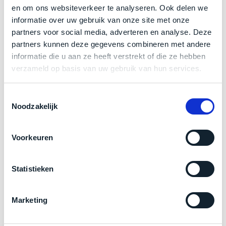
een
en om ons websiteverkeer te analyseren. Ook delen we
‘
customer
Zakelijk kopen? BTW is aftrekbaar!
informatie over uw gebruik van onze site met onze
return’
.
partners voor social media, adverteren en analyse. Deze
Dit
Kort
De prijs is inclusief 21% BTW.
partners kunnen deze gegevens combineren met andere
model
uitgepakt
informatie die u aan ze heeft verstrekt of die ze hebben
biedt
en
verzameld op basis van uw gebruik van hun services.
het
binnen
beste
de
‘
all-
Toestemmingsselectie
retourperiode
Noodzakelijk
round’
teruggestuurd.
pakket
Dus
binnen
niks
Voorkeuren
de
refurbished,
categorie.
niks
Het
Statistieken
vervangen.
is
Simpelweg
Product specificaties
een
weinig
Marketing
Mac
gebruikt.
Model
MacBook Pro 16"
die
Zowel