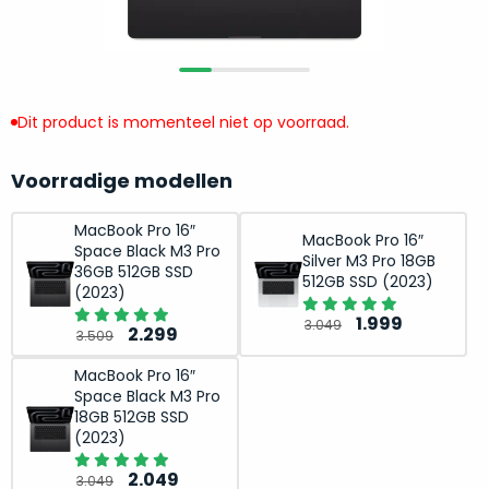
return
”
de
als
juiste
“ongebruikt,
MacBook
doos
te
eenmalig
Dit product is momenteel niet op voorraad.
kiezen.
geopend
”
Zeker
zijn
wanneer
Voorradige modellen
varianten
je
van
eigenlijk
MacBook Pro 16″
MacBook Pro 16″
onze
Space Black M3 Pro
niet
Silver M3 Pro 18GB
“
als
36GB 512GB SSD
precies
512GB SSD (2023)
(2023)
nieuw
”-
weet
selectie:
Oorspronkelij
Huidige
1.999
3.049
Oorspronkelijke
Huidige
waar
2.299
3.509
volledige
prijs
prijs
prijs
prijs
je
nieuwstaat,
was:
is:
MacBook Pro 16″
was:
is:
moet
Space Black M3 Pro
scherpe
3.049.
1.999.
3.509.
2.299.
beginnen.
18GB 512GB SSD
prijs.
Wat
(2023)
Zo
heb
Oorspronkelijke
Huidige
2.049
bespaar
3.049