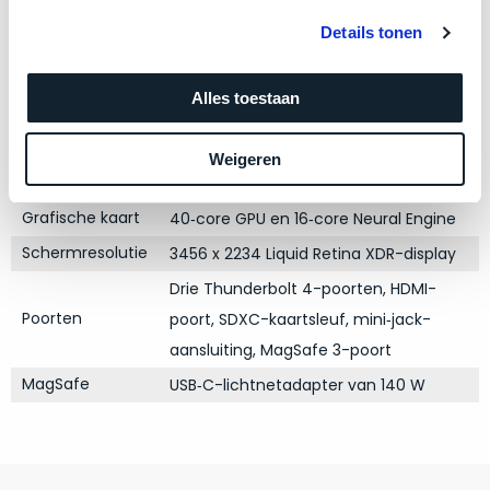
zich
Modeljaar
2023
optisch
heeft
Details tonen
als
Kleur
Space Black
bewezen
technisch
Processor
M3 Max met 16‑core CPU
en
niet
Alles toestaan
waar
Opslag
2TB SSD
van
–
nieuw
Touch Bar
Nee
Weigeren
wij
te
RAM
64GB
–
onderscheiden.
er
Grafische kaart
40‑core GPU en 16‑core Neural Engine
veel
Betreft
Schermresolutie
3456 x 2234 Liquid Retina XDR-display
van
een
Drie Thunderbolt 4-poorten, HDMI-
hebben
nagenoeg
Poorten
poort, SDXC-kaartsleuf, mini‑jack-
verkocht.
ongebruikt
apparaat.
Je
aansluiting, MagSafe 3-poort
kan
Grondig
MagSafe
USB‑C-lichtnetadapter van 140 W
er
gecontroleerd:
vrijwel
Door
ons
niet
geïnspecteerd
de