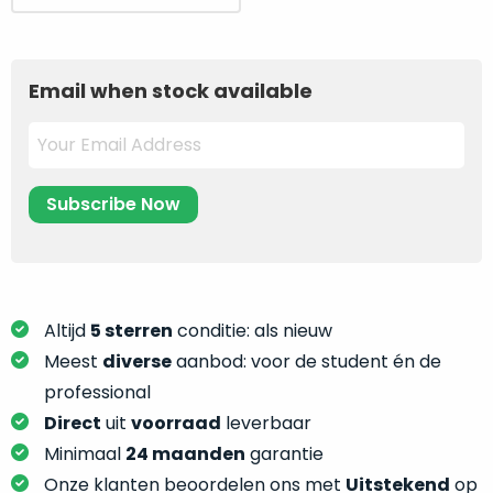
je
prijs
prijs
je
nou
was:
is:
slim,
precies
3.049.
2.049.
zonder
nodig?
Email when stock available
concessies
te
We
doen
hebben
aan
inmiddels
kwaliteit.
zoveel
verschillende
Hier
klanten
lees
voorzien
je
van
Altijd
5 sterren
conditie: als nieuw
welke
een
conditiebeschrijvingen
Meest
diverse
aanbod: voor de student én de
MacBook
wij
professional
dat
bij
Direct
uit
voorraad
leverbaar
we
onze
weten
Minimaal
24 maanden
garantie
producten
voor
Onze klanten beoordelen ons met
Uitstekend
op
gebruiken.