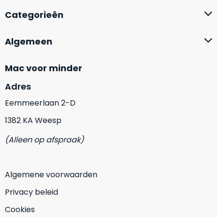
op
mist
Categorieën
perfecte
mee
staat.
in
Profiteer
Algemeen
gaan.
van
een
Ze
Mac voor minder
scherpe
zijn
prijs
Adres
–
voor
in
Eemmeerlaan 2-D
een
hun
product
1382 KA Weesp
categorie
dat
–
praktisch
(Alleen op afspraak)
gewoon
nieuw
is.
een
rocksolid
Minimaal
Algemene voorwaarden
optie
.
24
Privacy beleid
Een
maanden
garantie
voorbeeld
Cookies
bij
hiervan