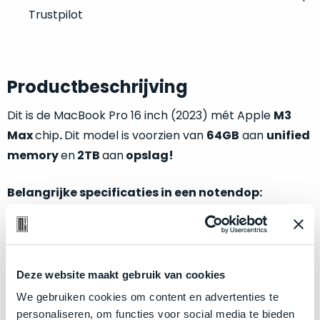
welk
Trustpilot
gebruiksdoel
een
Mac
geschikt
Productbeschrijving
is.
Dit is de MacBook Pro 16 inch (2023) mét Apple
M3
Op
Als
Max
chip
.
Dit model is voorzien van
64GB
aan
unified
basis
nieuw
memory
en
2TB
aan
opslag!
van
–
echte
klantervaringen
tref
nauwelijks
Belangrijke specificaties in een notendop:
je
gebruikt,
hier
maximaal
M3
Max
chip met
16-core CPU
en
40-core GPU
onze
voordeel.
labels.
64GB
aan
unified memory
2TB
opslagschijf (SSD)
Dit
Deze website maakt gebruik van cookies
Onze
product
Kleur:
Space Black
We gebruiken cookies om content en advertenties te
favoriet
is
personaliseren, om functies voor social media te bieden