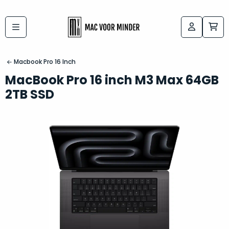
Bij
Labels:
macvoorminder.nl
kies
koop
Macbook Pro 16 Inch
de
je
MacBook Pro 16 inch M3 Max 64GB
altijd
Mac
2TB SSD
in
die
5-
bij
sterren
“
als
jou
nieuw
”
past
conditie
–
Het
gegarandeerd.
kan
Zowel
lastig
de
zijn
“
customer
om