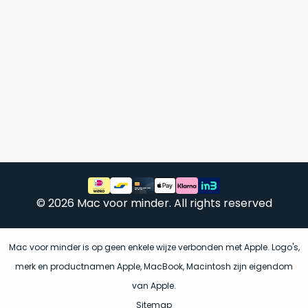
vrijwel
betreft
iedereen
.
een
Daarom
gloednieuwe,
is
ongebruikte
dit
MacBook.
‘onze
Wanneer
favoriet’.
er
een
Je
nieuw
kiest
model
hierbij
wordt
voor
uitgebracht,
‘
value
© 2026 Mac voor minder. All rights reserved
blijft
for
er
money
‘
vaak
Mac voor minder is op geen enkele wijze verbonden met Apple. Logo's,
of
ongebruikte
‘
prijs/kwaliteitverhouding
‘.
merk en productnamen Apple, MacBook, Macintosh zijn eigendom
voorraad
Het
van Apple.
van
is
het
Sitemap