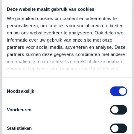
welk
Trustpilot
Deze website maakt gebruik van cookies
gebruiksdoel
een
We gebruiken cookies om content en advertenties te
Mac
personaliseren, om functies voor social media te bieden
geschikt
en om ons websiteverkeer te analyseren. Ook delen we
Product specificaties
is.
informatie over uw gebruik van onze site met onze
partners voor social media, adverteren en analyse. Deze
Model
MacBook Pro 16"
Op
partners kunnen deze gegevens combineren met andere
Als
Modeljaar
2023
basis
informatie die u aan ze heeft verstrekt of die ze hebben
nieuw
van
Kleur
Space Black
verzameld op basis van uw gebruik van hun services.
–
echte
klantervaringen
tref
Processor
nauwelijks
M3 Max met 16‑core CPU
je
gebruikt,
Toestemmingsselectie
Opslag
2TB SSD
hier
Noodzakelijk
maximaal
onze
Touch Bar
Nee
voordeel.
labels.
RAM
48GB
Voorkeuren
Dit
Grafische kaart
40‑core GPU en 16‑core Neural Engine
Onze
product
Schermresolutie
3456 x 2234 Liquid Retina XDR-display
favoriet
is
Statistieken