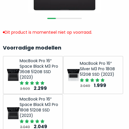
return
”
de
als
juiste
“ongebruikt,
MacBook
doos
te
eenmalig
Dit product is momenteel niet op voorraad.
kiezen.
geopend
”
Zeker
zijn
wanneer
Voorradige modellen
varianten
je
van
eigenlijk
MacBook Pro 16″
MacBook Pro 16″
onze
Space Black M3 Pro
niet
Silver M3 Pro 18GB
“
als
36GB 512GB SSD
precies
512GB SSD (2023)
(2023)
nieuw
”-
weet
selectie:
Oorspronkelij
Huidige
1.999
3.049
Oorspronkelijke
Huidige
waar
2.299
3.509
volledige
prijs
prijs
prijs
prijs
je
nieuwstaat,
was:
is:
MacBook Pro 16″
was:
is:
moet
Space Black M3 Pro
scherpe
3.049.
1.999.
3.509.
2.299.
beginnen.
18GB 512GB SSD
prijs.
Wat
(2023)
Zo
heb
Oorspronkelijke
Huidige
2.049
bespaar
3.049