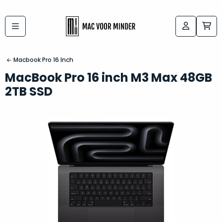
Bij
Labels:
macvoorminder.nl
kies
koop
Macbook Pro 16 Inch
de
je
MacBook Pro 16 inch M3 Max 48GB
altijd
Mac
2TB SSD
in
die
5-
bij
sterren
“
als
jou
nieuw
”
past
conditie
–
Het
gegarandeerd.
kan
Zowel
lastig
de
zijn
“
customer
om