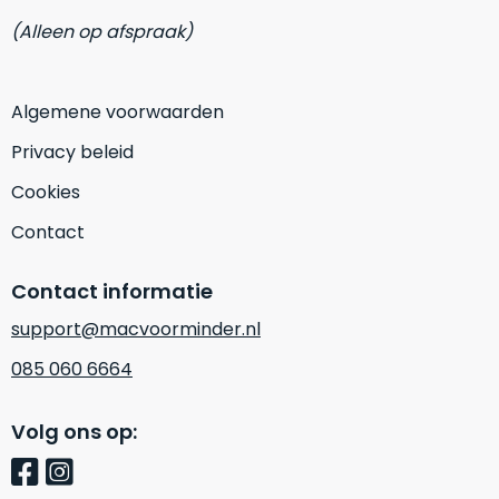
zich
optisch
(Alleen op afspraak)
heeft
als
bewezen
technisch
en
niet
Algemene voorwaarden
waar
van
–
nieuw
Privacy beleid
wij
te
Cookies
–
onderscheiden.
er
Contact
veel
Betreft
van
een
Contact informatie
hebben
nagenoeg
verkocht.
ongebruikt
support@macvoorminder.nl
apparaat.
Je
085 060 6664
kan
Grondig
er
gecontroleerd:
Volg ons op:
vrijwel
Door
ons
niet
geïnspecteerd
de