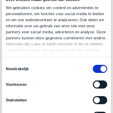
een
512GB
opslagschijf (SSD)
‘
customer
We gebruiken cookies om content en advertenties te
return’
.
Toetsenbord:
Qwerty NL
personaliseren, om functies voor social media te bieden
Dit
Kort
en om ons websiteverkeer te analyseren. Ook delen we
Kleur:
Space Black
model
uitgepakt
informatie over uw gebruik van onze site met onze
biedt
en
partners voor social media, adverteren en analyse. Deze
het
binnen
partners kunnen deze gegevens combineren met andere
beste
Zakelijk kopen? BTW is aftrekbaar!
de
informatie die u aan ze heeft verstrekt of die ze hebben
‘
all-
retourperiode
verzameld op basis van uw gebruik van hun services.
De prijs is inclusief 21% BTW.
round’
teruggestuurd.
pakket
Dus
Toestemmingsselectie
binnen
niks
Noodzakelijk
de
refurbished,
categorie.
niks
Het
Voorkeuren
vervangen.
is
Simpelweg
een
weinig
Statistieken
Mac
gebruikt.
die
Zowel