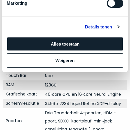
zich
optisch
Marketing
heeft
als
Product specificaties
bewezen
technisch
en
niet
Details tonen
Model
waar
MacBook Pro 16"
van
–
nieuw
Modeljaar
2023
wij
Alles toestaan
te
Kleur
Space Black
–
onderscheiden.
Processor
er
M3 Max met 16‑core CPU
Weigeren
veel
Betreft
Opslag
512GB SSD
van
een
Touch Bar
Nee
hebben
nagenoeg
RAM
verkocht.
ongebruikt
128GB
apparaat.
Je
Grafische kaart
40‑core GPU en 16‑core Neural Engine
kan
Grondig
Schermresolutie
3456 x 2234 Liquid Retina XDR-display
er
gecontroleerd:
vrijwel
Door
Drie Thunderbolt 4-poorten, HDMI-
ons
niet
Poorten
poort, SDXC-kaartsleuf, mini‑jack-
geïnspecteerd
de
aansluiting, MagSafe 3-poort