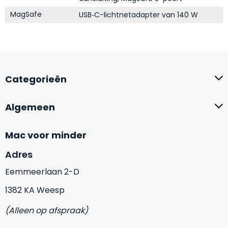
op
mist
MagSafe
perfecte
USB‑C-lichtnetadapter van 140 W
mee
staat.
in
Profiteer
gaan.
van
een
Ze
scherpe
Categorieën
zijn
prijs
–
voor
in
Algemeen
een
hun
product
categorie
dat
Mac voor minder
–
praktisch
gewoon
nieuw
Adres
is.
een
Eemmeerlaan 2-D
rocksolid
Minimaal
1382 KA Weesp
optie
.
24
Een
maanden
(Alleen op afspraak)
garantie
voorbeeld
bij
hiervan