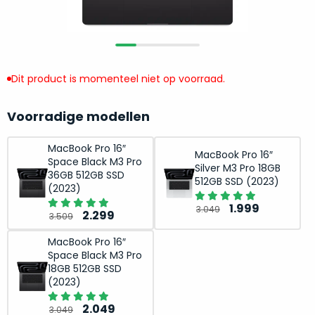
return
”
de
als
juiste
“ongebruikt,
MacBook
doos
te
eenmalig
Dit product is momenteel niet op voorraad.
kiezen.
geopend
”
Zeker
zijn
wanneer
Voorradige modellen
varianten
je
van
eigenlijk
MacBook Pro 16″
MacBook Pro 16″
onze
Space Black M3 Pro
niet
Silver M3 Pro 18GB
“
als
36GB 512GB SSD
precies
512GB SSD (2023)
(2023)
nieuw
”-
weet
selectie:
Oorspronkelij
Huidige
1.999
3.049
Oorspronkelijke
Huidige
waar
2.299
3.509
volledige
prijs
prijs
prijs
prijs
je
nieuwstaat,
was:
is:
MacBook Pro 16″
was:
is:
moet
Space Black M3 Pro
scherpe
3.049.
1.999.
3.509.
2.299.
beginnen.
18GB 512GB SSD
prijs.
Wat
(2023)
Zo
heb
Oorspronkelijke
Huidige
2.049
bespaar
3.049