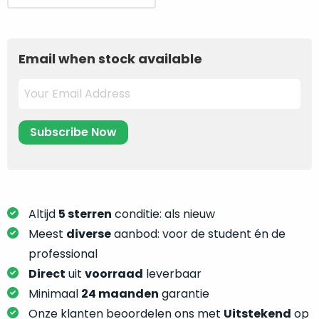
je
prijs
prijs
je
nou
was:
is:
slim,
precies
3.049.
2.049.
zonder
nodig?
Email when stock available
concessies
te
We
doen
hebben
aan
inmiddels
kwaliteit.
zoveel
verschillende
Hier
klanten
lees
voorzien
je
van
Altijd
5 sterren
conditie: als nieuw
welke
een
conditiebeschrijvingen
Meest
diverse
aanbod: voor de student én de
MacBook
wij
professional
dat
bij
Direct
uit
voorraad
leverbaar
we
onze
weten
Minimaal
24 maanden
garantie
producten
voor
Onze klanten beoordelen ons met
Uitstekend
op
gebruiken.