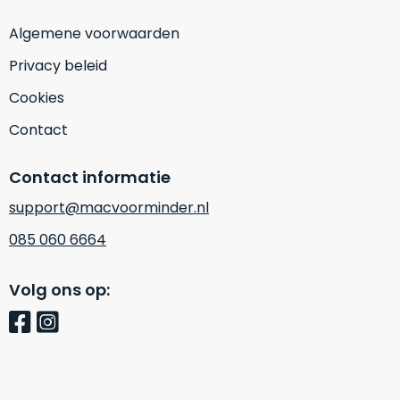
Mac
is
Algemene voorwaarden
voor
de
MacBook
minder.
Pro
Privacy beleid
16
Cookies
inch
van
Contact
€1.649,00
.
Perfect
Contact informatie
voor
support@macvoorminder.nl
grafisch
Als
werk
nieuw
085 060 6664
zoals
–
foto-
Ongebruikt,
Volg ons op:
én
doos
videobewerking.
éénmalig
IJzersterke
geopend.
prestaties
voor
Dit