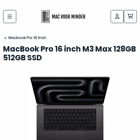
Bij
Labels:
macvoorminder.nl
kies
koop
Macbook Pro 16 Inch
de
je
MacBook Pro 16 inch M3 Max 128GB
altijd
Mac
512GB SSD
in
die
5-
bij
sterren
“
als
jou
nieuw
”
past
conditie
–
Het
gegarandeerd.
kan
Zowel
lastig
de
zijn
“
customer
om