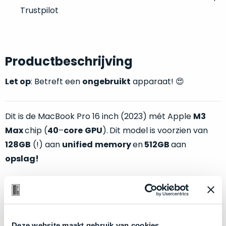
welk
Trustpilot
gebruiksdoel
een
Mac
geschikt
Productbeschrijving
is.
Let op
: Betreft een
ongebruikt
apparaat! 😍
Op
Als
basis
nieuw
van
Dit is de MacBook Pro 16 inch (2023) mét Apple
M3
–
echte
klantervaringen
tref
Max
chip (
40
–
core
GPU
).
Dit model is voorzien van
nauwelijks
je
gebruikt,
128GB
(!) aan
unified
memory
en
512GB
aan
hier
maximaal
opslag!
onze
voordeel.
labels.
Belangrijke specificaties in een notendop:
Dit
Onze
product
M3
Max
chip met
16-core CPU
en
40-core GPU
favoriet
is
128GB
aan
unified memory
Deze website maakt gebruik van cookies