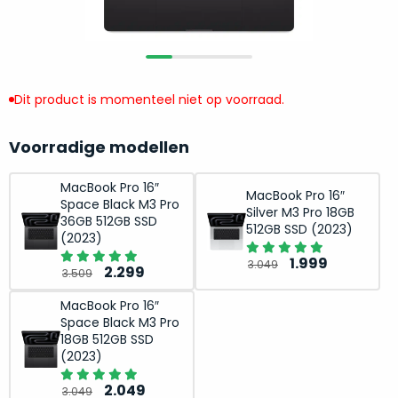
return
”
de
als
juiste
“ongebruikt,
MacBook
doos
te
eenmalig
Dit product is momenteel niet op voorraad.
kiezen.
geopend
”
Zeker
zijn
wanneer
Voorradige modellen
varianten
je
van
eigenlijk
MacBook Pro 16″
MacBook Pro 16″
onze
Space Black M3 Pro
niet
Silver M3 Pro 18GB
“
als
36GB 512GB SSD
precies
512GB SSD (2023)
(2023)
nieuw
”-
weet
selectie:
Oorspronkelij
Huidige
1.999
3.049
Oorspronkelijke
Huidige
waar
2.299
3.509
volledige
prijs
prijs
prijs
prijs
je
nieuwstaat,
was:
is:
MacBook Pro 16″
was:
is:
moet
Space Black M3 Pro
scherpe
3.049.
1.999.
3.509.
2.299.
beginnen.
18GB 512GB SSD
prijs.
Wat
(2023)
Zo
heb
Oorspronkelijke
Huidige
2.049
bespaar
3.049