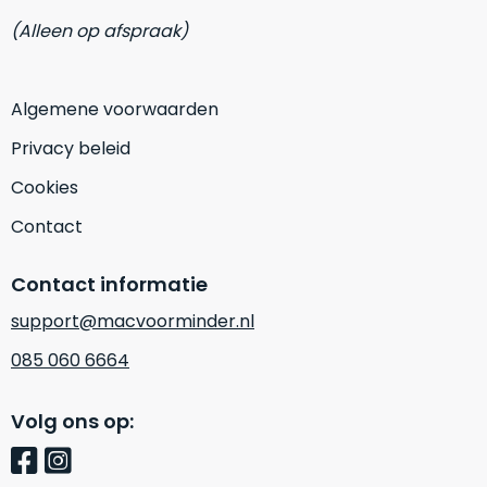
zich
optisch
(Alleen op afspraak)
heeft
als
bewezen
technisch
en
niet
Algemene voorwaarden
waar
van
–
nieuw
Privacy beleid
wij
te
Cookies
–
onderscheiden.
er
Contact
veel
Betreft
van
een
Contact informatie
hebben
nagenoeg
verkocht.
ongebruikt
support@macvoorminder.nl
apparaat.
Je
085 060 6664
kan
Grondig
er
gecontroleerd:
Volg ons op:
vrijwel
Door
ons
niet
geïnspecteerd
de