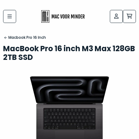
Bij
Labels:
macvoorminder.nl
kies
koop
Macbook Pro 16 Inch
de
je
MacBook Pro 16 inch M3 Max 128GB
altijd
Mac
2TB SSD
in
die
5-
bij
sterren
“
als
jou
nieuw
”
past
conditie
–
Het
gegarandeerd.
kan
Zowel
lastig
de
zijn
“
customer
om