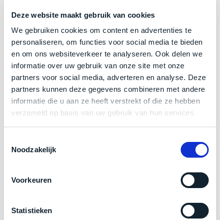
welk
Trustpilot
Deze website maakt gebruik van cookies
gebruiksdoel
een
We gebruiken cookies om content en advertenties te
Mac
personaliseren, om functies voor social media te bieden
geschikt
en om ons websiteverkeer te analyseren. Ook delen we
Product specificaties
is.
informatie over uw gebruik van onze site met onze
partners voor social media, adverteren en analyse. Deze
Model
MacBook Pro 16"
Op
partners kunnen deze gegevens combineren met andere
Als
Modeljaar
2023
basis
informatie die u aan ze heeft verstrekt of die ze hebben
nieuw
van
Kleur
Space Black
verzameld op basis van uw gebruik van hun services.
–
echte
klantervaringen
tref
Processor
nauwelijks
M3 Max met 16‑core CPU
je
gebruikt,
Toestemmingsselectie
Opslag
2TB SSD
hier
Noodzakelijk
maximaal
onze
Touch Bar
Nee
voordeel.
labels.
RAM
128GB
Voorkeuren
Dit
Grafische kaart
40‑core GPU en 16‑core Neural Engine
Onze
product
Schermresolutie
3456 x 2234 Liquid Retina XDR-display
favoriet
is
Statistieken