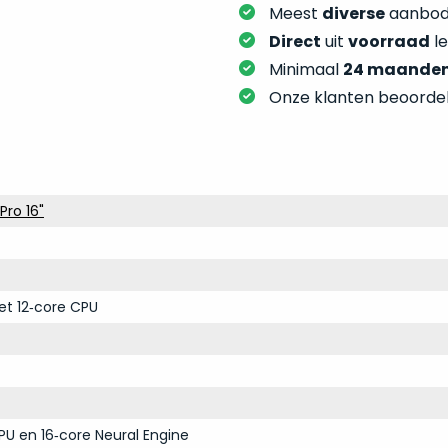
Meest
diverse
aanbod:
Direct
uit
voorraad
l
Minimaal
24 maande
Onze klanten beoorde
ro 16"
et 12‑core CPU
PU en 16‑core Neural Engine