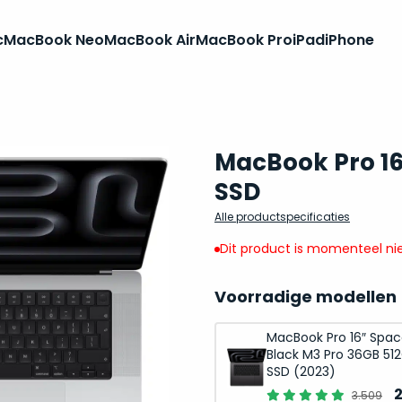
c
MacBook Neo
MacBook Air
MacBook Pro
iPad
iPhone
MacBook Pro 16
SSD
Alle productspecificaties
Dit product is momenteel nie
Voorradige modellen
MacBook Pro 16″ Spa
Black M3 Pro 36GB 51
SSD (2023)
O
3.509