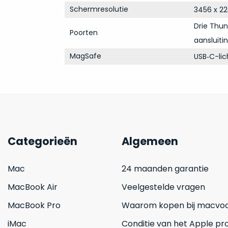
Schermresolutie
3456 x 22
Drie Thun
Poorten
aansluiti
MagSafe
USB‑C-li
Categorieën
Algemeen
Mac
24 maanden garantie
MacBook Air
Veelgestelde vragen
MacBook Pro
Waarom kopen bij macvoo
iMac
Conditie van het Apple pr