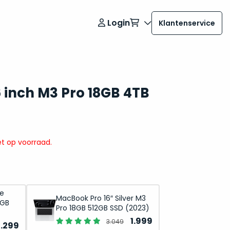
Login
Klantenservice
 inch M3 Pro 18GB 4TB
t op voorraad.
ce
MacBook Pro 16″ Silver M3
2GB
Pro 18GB 512GB SSD (2023)
Oorspronkelijke
Huidige
1.999
3.049
orspronkelijke
Huidige
2.299