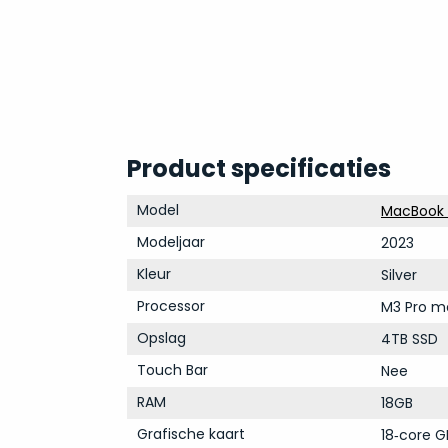
Product specificaties
Model
MacBook P
Modeljaar
2023
Kleur
Silver
Processor
M3 Pro m
Opslag
4TB SSD
Touch Bar
Nee
RAM
18GB
Grafische kaart
18‑core G