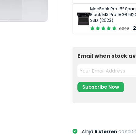
p
MacBook Pro 16″ Spa
w
Black M3 Pro 18GB 512
3
SSD (2023)
O
2
3.049
p
w
3
Email when stock av
Altijd
5 sterren
conditie