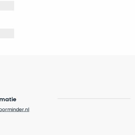
rmatie
orminder.nl