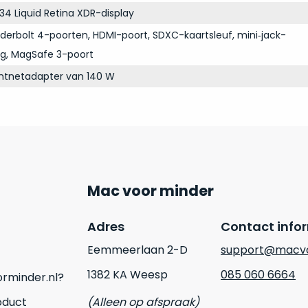
34 Liquid Retina XDR-display
derbolt 4-poorten, HDMI-poort, SDXC-kaartsleuf, mini‑jack-
ng, MagSafe 3-poort
chtnetadapter van 140 W
Mac voor minder
Adres
Contact info
Eemmeerlaan 2-D
support@macvo
1382 KA Weesp
085 060 6664
rminder.nl?
oduct
(Alleen op afspraak)