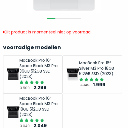
return
”
de
als
juiste
“ongebruikt,
MacBook
doos
te
eenmalig
Dit product is momenteel niet op voorraad.
kiezen.
geopend
”
Zeker
zijn
wanneer
Voorradige modellen
varianten
je
van
eigenlijk
MacBook Pro 16″
MacBook Pro 16″
onze
Space Black M3 Pro
niet
Silver M3 Pro 18GB
“
als
36GB 512GB SSD
precies
512GB SSD (2023)
(2023)
nieuw
”-
weet
selectie:
Oorspronkelij
Huidige
1.999
3.049
Oorspronkelijke
Huidige
waar
2.299
3.509
volledige
prijs
prijs
prijs
prijs
je
nieuwstaat,
was:
is:
MacBook Pro 16″
was:
is:
moet
Space Black M3 Pro
scherpe
3.049.
1.999.
3.509.
2.299.
beginnen.
18GB 512GB SSD
prijs.
Wat
(2023)
Zo
heb
Oorspronkelijke
Huidige
2.049
bespaar
3.049