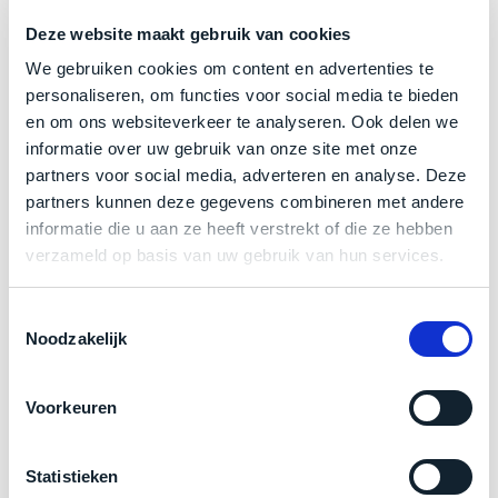
welk
Trustpilot
Deze website maakt gebruik van cookies
gebruiksdoel
een
We gebruiken cookies om content en advertenties te
Mac
personaliseren, om functies voor social media te bieden
geschikt
en om ons websiteverkeer te analyseren. Ook delen we
Product specificaties
is.
informatie over uw gebruik van onze site met onze
partners voor social media, adverteren en analyse. Deze
Model
MacBook Pro 16"
Op
partners kunnen deze gegevens combineren met andere
Als
Modeljaar
2023
basis
informatie die u aan ze heeft verstrekt of die ze hebben
nieuw
van
Kleur
Silver
verzameld op basis van uw gebruik van hun services.
–
echte
klantervaringen
tref
Processor
nauwelijks
M3 Max met 16‑core CPU
je
gebruikt,
Toestemmingsselectie
Opslag
4TB SSD
hier
Noodzakelijk
maximaal
onze
Touch Bar
Nee
voordeel.
labels.
RAM
64GB
Voorkeuren
Dit
Grafische kaart
40‑core GPU en 16‑core Neural Engine
Onze
product
Schermresolutie
3456 x 2234 Liquid Retina XDR-display
favoriet
is
Statistieken