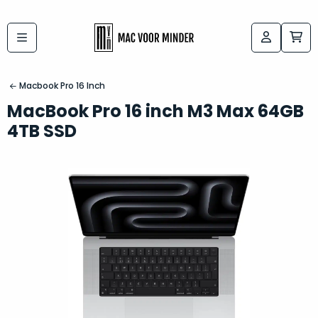
Bij
Labels:
macvoorminder.nl
kies
koop
Macbook Pro 16 Inch
de
je
MacBook Pro 16 inch M3 Max 64GB
altijd
Mac
4TB SSD
in
die
5-
bij
sterren
“
als
jou
nieuw
”
past
conditie
–
Het
gegarandeerd.
kan
Zowel
lastig
de
zijn
“
customer
om