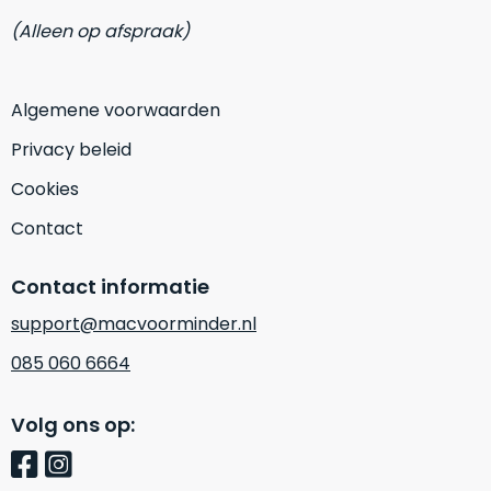
zich
optisch
(Alleen op afspraak)
heeft
als
bewezen
technisch
en
niet
Algemene voorwaarden
waar
van
–
nieuw
Privacy beleid
wij
te
Cookies
–
onderscheiden.
er
Contact
veel
Betreft
van
een
Contact informatie
hebben
nagenoeg
verkocht.
ongebruikt
support@macvoorminder.nl
apparaat.
Je
085 060 6664
kan
Grondig
er
gecontroleerd:
Volg ons op:
vrijwel
Door
ons
niet
geïnspecteerd
de