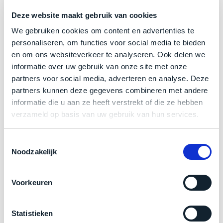
welk
Trustpilot
Deze website maakt gebruik van cookies
gebruiksdoel
een
We gebruiken cookies om content en advertenties te
Mac
personaliseren, om functies voor social media te bieden
geschikt
en om ons websiteverkeer te analyseren. Ook delen we
Product specificaties
is.
informatie over uw gebruik van onze site met onze
partners voor social media, adverteren en analyse. Deze
Model
MacBook Pro 16"
Op
partners kunnen deze gegevens combineren met andere
Als
Modeljaar
2023
basis
informatie die u aan ze heeft verstrekt of die ze hebben
nieuw
van
Kleur
Silver
verzameld op basis van uw gebruik van hun services.
–
echte
klantervaringen
tref
Processor
nauwelijks
M3 Max met 16‑core CPU
je
gebruikt,
Toestemmingsselectie
Opslag
2TB SSD
hier
Noodzakelijk
maximaal
onze
Touch Bar
Nee
voordeel.
labels.
RAM
64GB
Voorkeuren
Dit
Grafische kaart
40‑core GPU en 16‑core Neural Engine
Onze
product
Schermresolutie
3456 x 2234 Liquid Retina XDR-display
favoriet
is
Statistieken