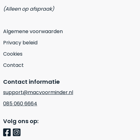
zich
optisch
(Alleen op afspraak)
heeft
als
bewezen
technisch
en
niet
Algemene voorwaarden
waar
van
–
nieuw
Privacy beleid
wij
te
Cookies
–
onderscheiden.
er
Contact
veel
Betreft
van
een
Contact informatie
hebben
nagenoeg
verkocht.
ongebruikt
support@macvoorminder.nl
apparaat.
Je
085 060 6664
kan
Grondig
er
gecontroleerd:
Volg ons op:
vrijwel
Door
ons
niet
geïnspecteerd
de