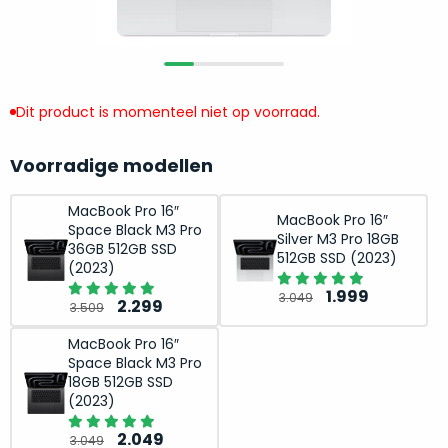
return
”
de
als
juiste
“ongebruikt,
MacBook
doos
te
eenmalig
Dit product is momenteel niet op voorraad.
kiezen.
geopend
”
Zeker
zijn
wanneer
Voorradige modellen
varianten
je
van
eigenlijk
MacBook Pro 16″
MacBook Pro 16″
onze
Space Black M3 Pro
niet
Silver M3 Pro 18GB
“
als
36GB 512GB SSD
precies
512GB SSD (2023)
(2023)
nieuw
”-
weet
selectie:
Oorspronkelij
Huidige
1.999
3.049
Oorspronkelijke
Huidige
waar
2.299
3.509
volledige
prijs
prijs
prijs
prijs
je
nieuwstaat,
was:
is:
MacBook Pro 16″
was:
is:
moet
Space Black M3 Pro
scherpe
3.049.
1.999.
3.509.
2.299.
beginnen.
18GB 512GB SSD
prijs.
Wat
(2023)
Zo
heb
Oorspronkelijke
Huidige
2.049
bespaar
3.049