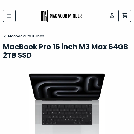
Bij
Labels:
macvoorminder.nl
kies
koop
Macbook Pro 16 Inch
de
je
MacBook Pro 16 inch M3 Max 64GB
altijd
Mac
2TB SSD
in
die
5-
bij
sterren
“
als
jou
nieuw
”
past
conditie
–
Het
gegarandeerd.
kan
Zowel
lastig
de
zijn
“
customer
om