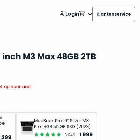
Login
Klantenservice
 inch M3 Max 48GB 2TB
t op voorraad.
ce
MacBook Pro 16″ Silver M3
2GB
Pro 18GB 512GB SSD (2023)
Oorspronkelijke
Huidige
1.999
3.049
orspronkelijke
Huidige
2.299