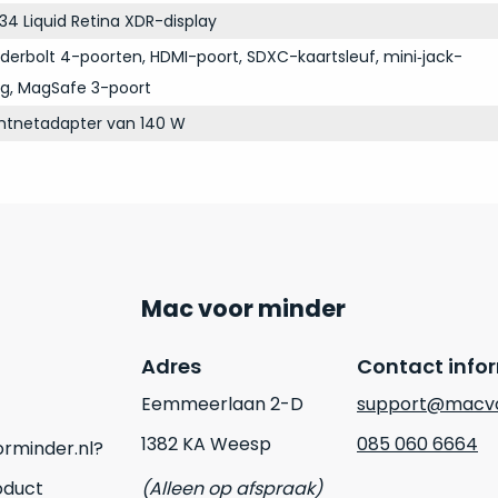
34 Liquid Retina XDR-display
derbolt 4-poorten, HDMI-poort, SDXC-kaartsleuf, mini‑jack-
ng, MagSafe 3-poort
chtnetadapter van 140 W
Mac voor minder
Adres
Contact info
Eemmeerlaan 2-D
support@macvo
1382 KA Weesp
085 060 6664
rminder.nl?
oduct
(Alleen op afspraak)