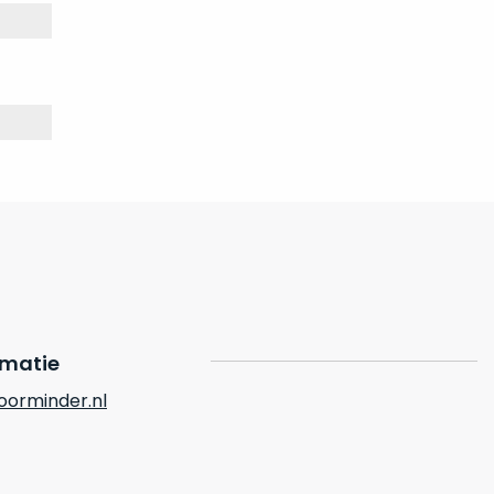
rmatie
orminder.nl