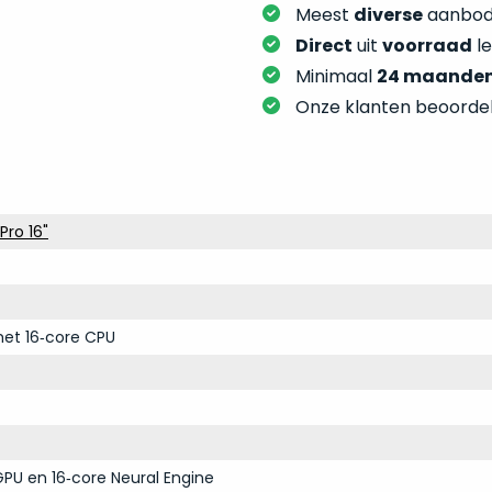
Meest
diverse
aanbod:
Direct
uit
voorraad
l
Minimaal
24 maande
Onze klanten beoorde
ro 16"
et 16‑core CPU
PU en 16‑core Neural Engine