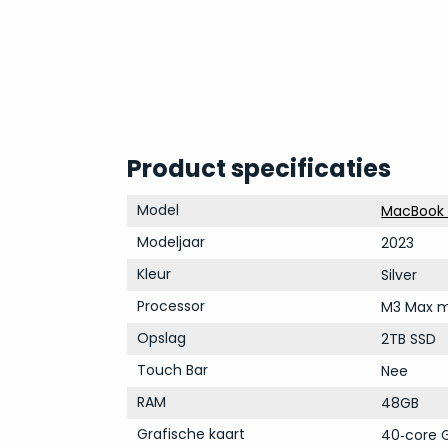
Product specificaties
Model
MacBook P
Modeljaar
2023
Kleur
Silver
Processor
M3 Max m
Opslag
2TB SSD
Touch Bar
Nee
RAM
48GB
Grafische kaart
40‑core G