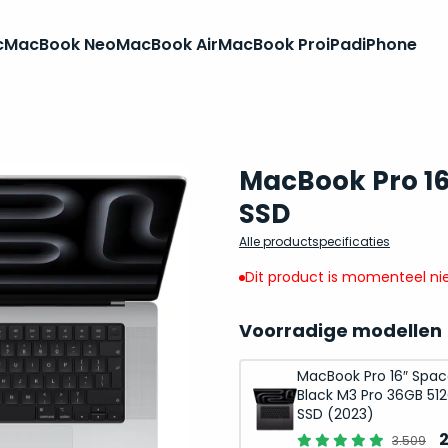
c
MacBook Neo
MacBook Air
MacBook Pro
iPad
iPhone
MacBook Pro 16
SSD
Alle productspecificaties
Dit product is momenteel nie
Voorradige modellen
MacBook Pro 16″ Spa
Black M3 Pro 36GB 51
SSD (2023)
O
3.509