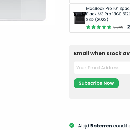
p
MacBook Pro 16″ Spa
w
Black M3 Pro 18GB 512
3
SSD (2023)
O
2
3.049
p
w
3
Email when stock av
Altijd
5 sterren
conditie