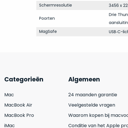
Schermresolutie
3456 x 22
Drie Thun
Poorten
aansluiti
MagSafe
USB‑C-li
Categorieën
Algemeen
Mac
24 maanden garantie
MacBook Air
Veelgestelde vragen
MacBook Pro
Waarom kopen bij macvoo
iMac
Conditie van het Apple pr