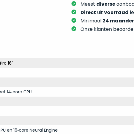
Meest
diverse
aanbod:
Direct
uit
voorraad
l
Minimaal
24 maande
Onze klanten beoorde
ro 16"
et 14‑core CPU
PU en 16‑core Neural Engine