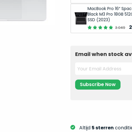
p
MacBook Pro 16″ Spa
w
Black M3 Pro 18GB 512
3
SSD (2023)
O
2
3.049
p
w
3
Email when stock av
Altijd
5 sterren
conditie