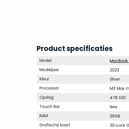
Product specificaties
Model
MacBook P
Modeljaar
2023
Kleur
Silver
Processor
M3 Max m
Opslag
4TB SSD
Touch Bar
Nee
RAM
36GB
Grafische kaart
30‑core G