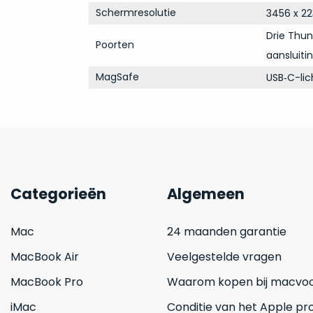
Schermresolutie
3456 x 22
Drie Thun
Poorten
aansluiti
MagSafe
USB‑C-li
Categorieën
Algemeen
Mac
24 maanden garantie
MacBook Air
Veelgestelde vragen
MacBook Pro
Waarom kopen bij macvoo
iMac
Conditie van het Apple pr