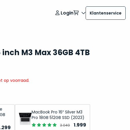
Login
Klantenservice
 inch M3 Max 36GB 4TB
t op voorraad.
ce
MacBook Pro 16″ Silver M3
2GB
Pro 18GB 512GB SSD (2023)
Oorspronkelijke
Huidige
1.999
3.049
orspronkelijke
Huidige
2.299