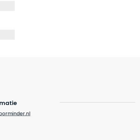
rmatie
orminder.nl