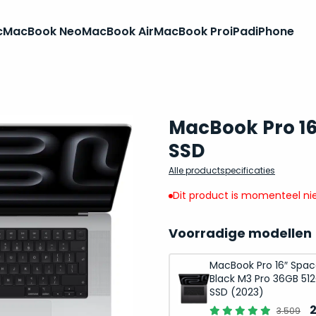
c
MacBook Neo
MacBook Air
MacBook Pro
iPad
iPhone
MacBook Pro 16
SSD
Alle productspecificaties
Dit product is momenteel nie
Voorradige modellen
MacBook Pro 16″ Spa
Black M3 Pro 36GB 51
SSD (2023)
O
3.509