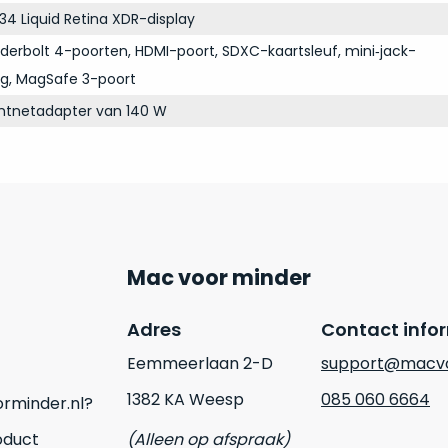
34 Liquid Retina XDR-display
derbolt 4-poorten, HDMI-poort, SDXC-kaartsleuf, mini‑jack-
ng, MagSafe 3-poort
chtnetadapter van 140 W
Mac voor minder
Adres
Contact info
Eemmeerlaan 2-D
support@macvo
1382 KA Weesp
085 060 6664
rminder.nl?
oduct
(Alleen op afspraak)