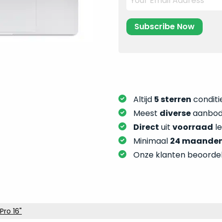
Altijd
5 sterren
conditie
Meest
diverse
aanbod:
Direct
uit
voorraad
l
Minimaal
24 maande
Onze klanten beoorde
ro 16"