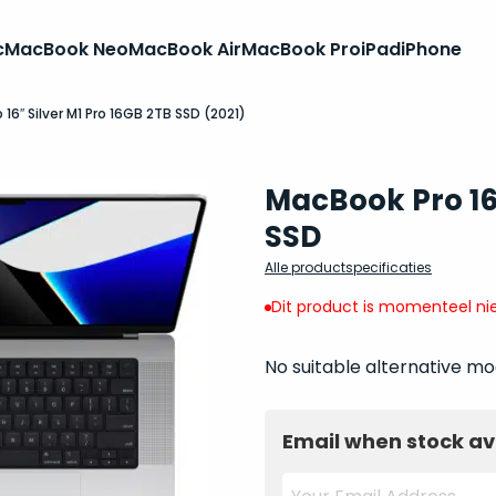
c
MacBook Neo
MacBook Air
MacBook Pro
iPad
iPhone
16″ Silver M1 Pro 16GB 2TB SSD (2021)
MacBook Pro 16
SSD
Alle productspecificaties
Dit product is momenteel nie
No suitable alternative mo
Email when stock av