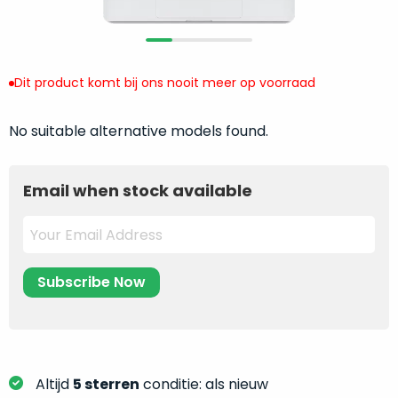
return
”
de
als
juiste
“ongebruikt,
MacBook
doos
te
Dit product komt bij ons nooit meer op voorraad
eenmalig
kiezen.
geopend
”
Zeker
No suitable alternative models found.
zijn
wanneer
varianten
je
van
eigenlijk
Email when stock available
onze
niet
“
als
precies
nieuw
”-
weet
selectie:
waar
volledige
je
nieuwstaat,
moet
scherpe
beginnen.
prijs.
Wat
Zo
heb
Altijd
5 sterren
conditie: als nieuw
bespaar