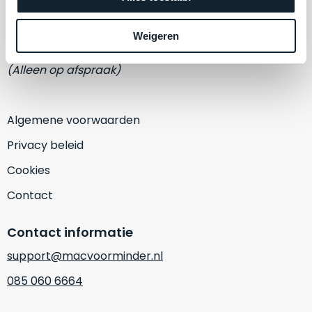
een
Eemmeerlaan 2-D
‘
customer
return’
.
Weigeren
1382 KA Weesp
Dit
Kort
model
uitgepakt
(Alleen op afspraak)
biedt
en
het
binnen
beste
de
Algemene voorwaarden
‘
all-
retourperiode
Privacy beleid
round’
teruggestuurd.
pakket
Dus
Cookies
binnen
niks
Contact
de
refurbished,
categorie.
niks
Contact informatie
Het
vervangen.
is
Simpelweg
support@macvoorminder.nl
een
weinig
085 060 6664
Mac
gebruikt.
die
Zowel