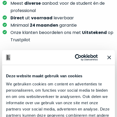
je
Meest
diverse
aanbod: voor de student én de
je
nou
slim,
professional
precies
zonder
Direct
uit
voorraad
leverbaar
nodig?
concessies
Minimaal
24 maanden
garantie
te
We
Onze klanten beoordelen ons met
Uitstekend
op
doen
hebben
Trustpilot
aan
inmiddels
kwaliteit.
zoveel
verschillende
Hier
klanten
Product specificaties
lees
voorzien
je
van
Deze website maakt gebruik van cookies
Model
MacBook Pro 16"
welke
een
We gebruiken cookies om content en advertenties te
conditiebeschrijvingen
Modeljaar
2019
MacBook
personaliseren, om functies voor social media te bieden
wij
Kleur
dat
Silver
en om ons websiteverkeer te analyseren. Ook delen we
bij
we
Processor
2.6GHz 6-core Intel Core i7
informatie over uw gebruik van onze site met onze
onze
weten
partners voor social media, adverteren en analyse. Deze
producten
Opslag
8TB SSD
voor
partners kunnen deze gegevens combineren met andere
gebruiken.