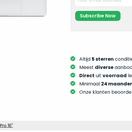
Altijd
5 sterren
conditie
Meest
diverse
aanbod:
Direct
uit
voorraad
l
Minimaal
24 maande
Onze klanten beoorde
ro 16"