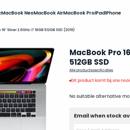
c
MacBook Neo
MacBook Air
MacBook Pro
iPad
iPhone
16″ Silver 2.6GHz i7 16GB 512GB SSD (2019)
MacBook Pro 16 
512GB SSD
Alle productspecificaties
Dit product komt bij ons noo
No suitable alternative mo
Email when stock av