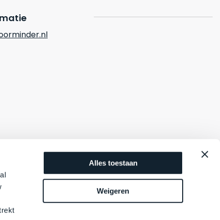
rmatie
orminder.nl
Alles toestaan
al
w
Weigeren
trekt