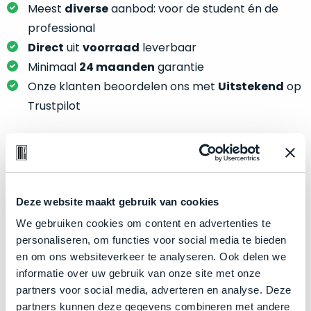
je
Meest
diverse
aanbod: voor de student én de
je
nou
slim,
professional
precies
zonder
Direct
uit
voorraad
leverbaar
nodig?
concessies
Minimaal
24 maanden
garantie
te
We
Onze klanten beoordelen ons met
Uitstekend
op
doen
hebben
Trustpilot
aan
inmiddels
kwaliteit.
zoveel
verschillende
Hier
klanten
Product specificaties
lees
voorzien
je
van
Deze website maakt gebruik van cookies
Model
MacBook Pro 16"
welke
een
We gebruiken cookies om content en advertenties te
conditiebeschrijvingen
Modeljaar
2019
MacBook
personaliseren, om functies voor social media te bieden
wij
Kleur
dat
Silver
en om ons websiteverkeer te analyseren. Ook delen we
bij
we
Processor
2.4GHz 8-core Intel Core i9
informatie over uw gebruik van onze site met onze
onze
weten
partners voor social media, adverteren en analyse. Deze
producten
Opslag
1TB SSD
voor
partners kunnen deze gegevens combineren met andere
gebruiken.