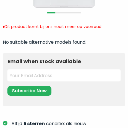
return
”
de
als
juiste
“ongebruikt,
MacBook
doos
te
Dit product komt bij ons nooit meer op voorraad
eenmalig
kiezen.
geopend
”
Zeker
No suitable alternative models found.
zijn
wanneer
varianten
je
van
eigenlijk
Email when stock available
onze
niet
“
als
precies
nieuw
”-
weet
selectie:
waar
volledige
je
nieuwstaat,
moet
scherpe
beginnen.
prijs.
Wat
Zo
heb
Altijd
5 sterren
conditie: als nieuw
bespaar