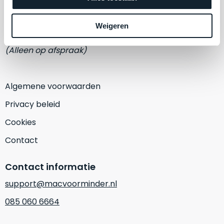
een
Eemmeerlaan 2-D
‘
customer
return’
.
Weigeren
1382 KA Weesp
Dit
Kort
model
uitgepakt
(Alleen op afspraak)
biedt
en
het
binnen
beste
de
Algemene voorwaarden
‘
all-
retourperiode
Privacy beleid
round’
teruggestuurd.
pakket
Dus
Cookies
binnen
niks
Contact
de
refurbished,
categorie.
niks
Contact informatie
Het
vervangen.
is
Simpelweg
support@macvoorminder.nl
een
weinig
085 060 6664
Mac
gebruikt.
die
Zowel