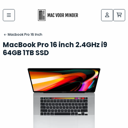
Bij
Labels:
macvoorminder.nl
kies
koop
Macbook Pro 16 Inch
de
je
MacBook Pro 16 inch 2.4GHz i9
altijd
Mac
64GB 1TB SSD
in
die
5-
bij
sterren
“
als
jou
nieuw
”
past
conditie
–
Het
gegarandeerd.
kan
Zowel
lastig
de
zijn
“
customer
om