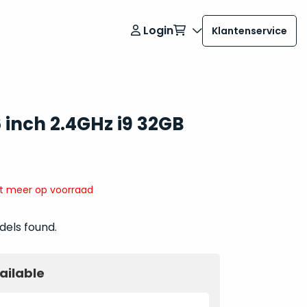
Login
Klantenservice
 inch 2.4GHz i9 32GB
it meer op voorraad
dels found.
ailable