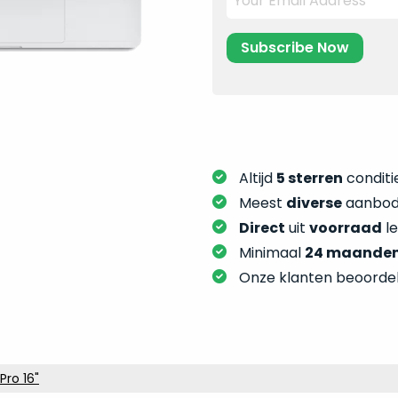
Altijd
5 sterren
conditie
Meest
diverse
aanbod:
Direct
uit
voorraad
l
Minimaal
24 maande
Onze klanten beoorde
ro 16"