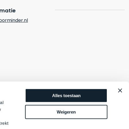
rmatie
orminder.nl
Alles toestaan
al
w
Weigeren
trekt