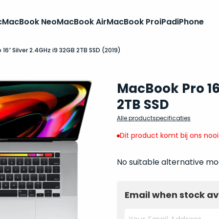
c
MacBook Neo
MacBook Air
MacBook Pro
iPad
iPhone
 16″ Silver 2.4GHz i9 32GB 2TB SSD (2019)
MacBook Pro 16
2TB SSD
Alle productspecificaties
Dit product komt bij ons noo
No suitable alternative mo
Email when stock av