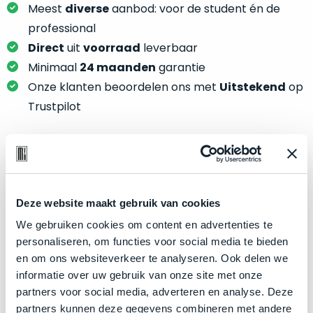
je
Meest
diverse
aanbod: voor de student én de
je
nou
slim,
professional
precies
zonder
Direct
uit
voorraad
leverbaar
nodig?
concessies
Minimaal
24 maanden
garantie
te
We
Onze klanten beoordelen ons met
Uitstekend
op
doen
hebben
Trustpilot
aan
inmiddels
kwaliteit.
zoveel
verschillende
Hier
klanten
Product specificaties
lees
voorzien
je
van
Deze website maakt gebruik van cookies
Model
MacBook Pro 16"
welke
een
We gebruiken cookies om content en advertenties te
conditiebeschrijvingen
Modeljaar
2019
MacBook
personaliseren, om functies voor social media te bieden
wij
Kleur
dat
Silver
en om ons websiteverkeer te analyseren. Ook delen we
bij
we
Processor
2.4GHz 8-core Intel Core i9
informatie over uw gebruik van onze site met onze
onze
weten
partners voor social media, adverteren en analyse. Deze
producten
Opslag
512GB SSD
voor
partners kunnen deze gegevens combineren met andere
gebruiken.