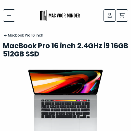
Bij
Labels:
macvoorminder.nl
kies
koop
Macbook Pro 16 Inch
de
je
MacBook Pro 16 inch 2.4GHz i9 16GB
altijd
Mac
512GB SSD
in
die
5-
bij
sterren
“
als
jou
nieuw
”
past
conditie
–
Het
gegarandeerd.
kan
Zowel
lastig
de
zijn
“
customer
om