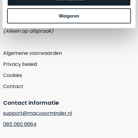
een
Eemmeerlaan 2-D
‘
customer
return’
.
Weigeren
1382 KA Weesp
Dit
Kort
model
uitgepakt
(Alleen op afspraak)
biedt
en
het
binnen
beste
de
Algemene voorwaarden
‘
all-
retourperiode
Privacy beleid
round’
teruggestuurd.
pakket
Dus
Cookies
binnen
niks
Contact
de
refurbished,
categorie.
niks
Contact informatie
Het
vervangen.
is
Simpelweg
support@macvoorminder.nl
een
weinig
085 060 6664
Mac
gebruikt.
die
Zowel