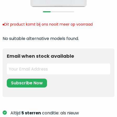
return
”
de
als
juiste
“ongebruikt,
MacBook
doos
te
Dit product komt bij ons nooit meer op voorraad
eenmalig
kiezen.
geopend
”
Zeker
No suitable alternative models found.
zijn
wanneer
varianten
je
van
eigenlijk
Email when stock available
onze
niet
“
als
precies
nieuw
”-
weet
selectie:
waar
volledige
je
nieuwstaat,
moet
scherpe
beginnen.
prijs.
Wat
Zo
heb
Altijd
5 sterren
conditie: als nieuw
bespaar