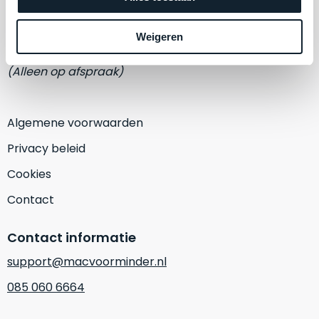
een
Eemmeerlaan 2-D
‘
customer
return’
.
Weigeren
1382 KA Weesp
Dit
Kort
model
uitgepakt
(Alleen op afspraak)
biedt
en
het
binnen
beste
de
Algemene voorwaarden
‘
all-
retourperiode
Privacy beleid
round’
teruggestuurd.
pakket
Dus
Cookies
binnen
niks
Contact
de
refurbished,
categorie.
niks
Contact informatie
Het
vervangen.
is
Simpelweg
support@macvoorminder.nl
een
weinig
085 060 6664
Mac
gebruikt.
die
Zowel