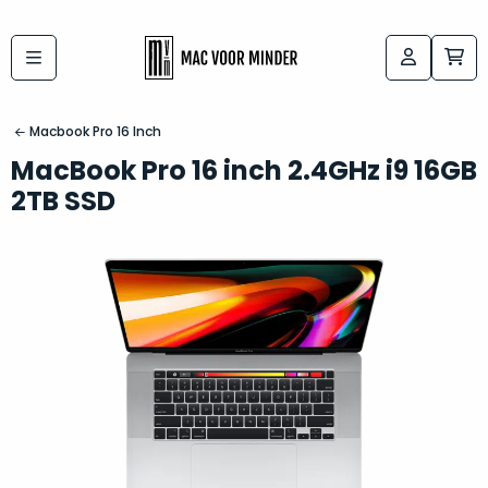
Bij
Labels:
macvoorminder.nl
kies
koop
Macbook Pro 16 Inch
de
je
MacBook Pro 16 inch 2.4GHz i9 16GB
altijd
Mac
2TB SSD
in
die
5-
bij
sterren
“
als
jou
nieuw
”
past
conditie
–
Het
gegarandeerd.
kan
Zowel
lastig
de
zijn
“
customer
om