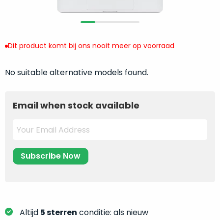
return
”
de
als
juiste
“ongebruikt,
MacBook
doos
te
Dit product komt bij ons nooit meer op voorraad
eenmalig
kiezen.
geopend
”
Zeker
No suitable alternative models found.
zijn
wanneer
varianten
je
van
eigenlijk
Email when stock available
onze
niet
“
als
precies
nieuw
”-
weet
selectie:
waar
volledige
je
nieuwstaat,
moet
scherpe
beginnen.
prijs.
Wat
Zo
heb
Altijd
5 sterren
conditie: als nieuw
bespaar