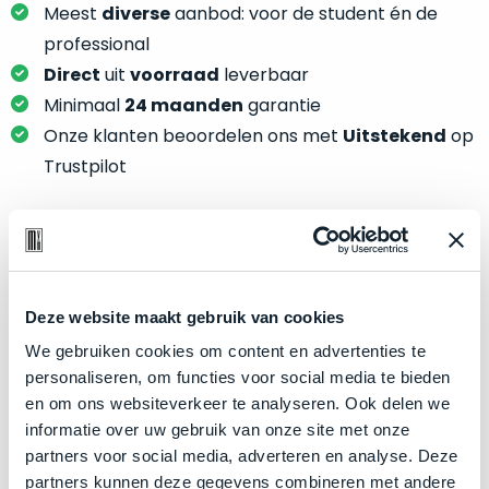
je
Meest
diverse
aanbod: voor de student én de
je
nou
slim,
professional
precies
zonder
Direct
uit
voorraad
leverbaar
nodig?
concessies
Minimaal
24 maanden
garantie
te
We
Onze klanten beoordelen ons met
Uitstekend
op
doen
hebben
Trustpilot
aan
inmiddels
kwaliteit.
zoveel
verschillende
Hier
klanten
Product specificaties
lees
voorzien
je
van
Deze website maakt gebruik van cookies
Model
MacBook Pro 16"
welke
een
We gebruiken cookies om content en advertenties te
conditiebeschrijvingen
Modeljaar
2019
MacBook
personaliseren, om functies voor social media te bieden
wij
Kleur
dat
Silver
en om ons websiteverkeer te analyseren. Ook delen we
bij
we
Processor
2.4GHz 8-core Intel Core i9
informatie over uw gebruik van onze site met onze
onze
weten
partners voor social media, adverteren en analyse. Deze
producten
Opslag
2TB SSD
voor
partners kunnen deze gegevens combineren met andere
gebruiken.