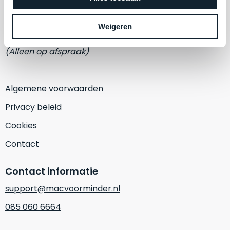
een
Eemmeerlaan 2-D
‘
customer
return’
.
Weigeren
1382 KA Weesp
Dit
Kort
model
uitgepakt
(Alleen op afspraak)
biedt
en
het
binnen
beste
de
Algemene voorwaarden
‘
all-
retourperiode
Privacy beleid
round’
teruggestuurd.
pakket
Dus
Cookies
binnen
niks
Contact
de
refurbished,
categorie.
niks
Contact informatie
Het
vervangen.
is
Simpelweg
support@macvoorminder.nl
een
weinig
085 060 6664
Mac
gebruikt.
die
Zowel