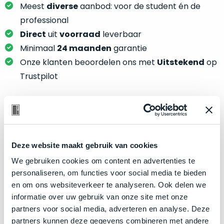
je
Meest
diverse
aanbod: voor de student én de
je
nou
slim,
professional
precies
zonder
Direct
uit
voorraad
leverbaar
nodig?
concessies
Minimaal
24 maanden
garantie
te
We
Onze klanten beoordelen ons met
Uitstekend
op
doen
hebben
Trustpilot
aan
inmiddels
kwaliteit.
zoveel
verschillende
Hier
klanten
Product specificaties
lees
voorzien
je
van
Deze website maakt gebruik van cookies
Model
MacBook Pro 16"
welke
een
We gebruiken cookies om content en advertenties te
conditiebeschrijvingen
Modeljaar
2019
MacBook
personaliseren, om functies voor social media te bieden
wij
Kleur
dat
Silver
en om ons websiteverkeer te analyseren. Ook delen we
bij
we
Processor
2.3GHz 8-core Intel Core i9
informatie over uw gebruik van onze site met onze
onze
weten
partners voor social media, adverteren en analyse. Deze
producten
Opslag
8TB SSD
voor
partners kunnen deze gegevens combineren met andere
gebruiken.