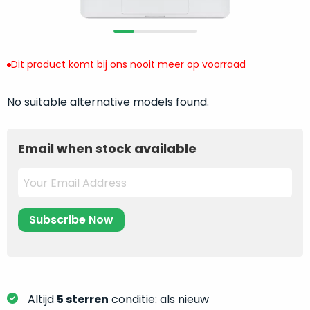
return
”
de
als
juiste
“ongebruikt,
MacBook
doos
te
Dit product komt bij ons nooit meer op voorraad
eenmalig
kiezen.
geopend
”
Zeker
No suitable alternative models found.
zijn
wanneer
varianten
je
van
eigenlijk
Email when stock available
onze
niet
“
als
precies
nieuw
”-
weet
selectie:
waar
volledige
je
nieuwstaat,
moet
scherpe
beginnen.
prijs.
Wat
Zo
heb
Altijd
5 sterren
conditie: als nieuw
bespaar