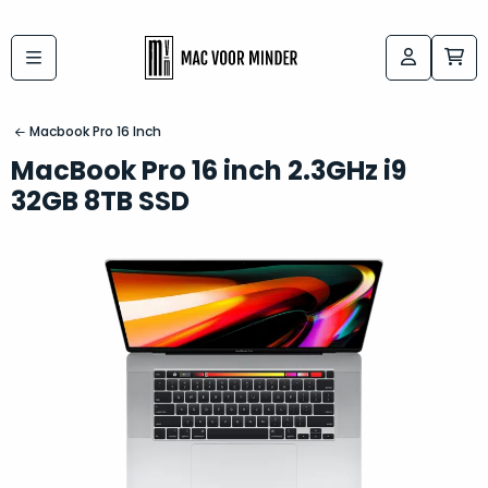
Bij
Labels:
macvoorminder.nl
kies
koop
Macbook Pro 16 Inch
de
je
MacBook Pro 16 inch 2.3GHz i9
altijd
Mac
32GB 8TB SSD
in
die
5-
bij
sterren
“
als
jou
nieuw
”
past
conditie
–
Het
gegarandeerd.
kan
Zowel
lastig
de
zijn
“
customer
om