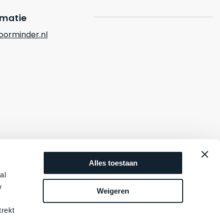
rmatie
orminder.nl
Alles toestaan
al
w
Weigeren
trekt