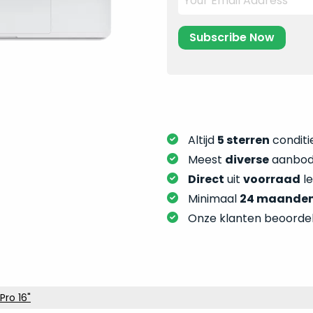
Altijd
5 sterren
conditie
Meest
diverse
aanbod:
Direct
uit
voorraad
l
Minimaal
24 maande
Onze klanten beoorde
ro 16"