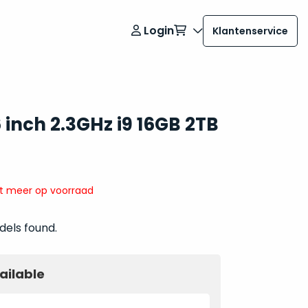
Login
Klantenservice
inch 2.3GHz i9 16GB 2TB
it meer op voorraad
dels found.
ailable