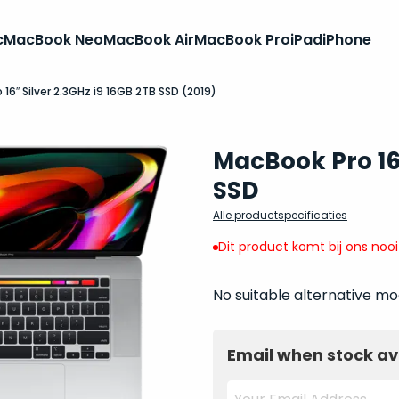
c
MacBook Neo
MacBook Air
MacBook Pro
iPad
iPhone
16″ Silver 2.3GHz i9 16GB 2TB SSD (2019)
MacBook Pro 16 
SSD
Alle productspecificaties
Dit product komt bij ons noo
No suitable alternative mo
Email when stock av