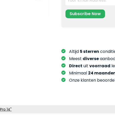
Altijd
5 sterren
conditie
Meest
diverse
aanbod:
Direct
uit
voorraad
l
Minimaal
24 maande
Onze klanten beoorde
Pro 14"