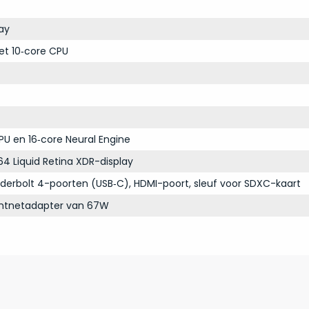
ay
et 10‑core CPU
PU en 16‑core Neural Engine
64 Liquid Retina XDR-display
derbolt 4-poorten (USB‑C), HDMI-poort, sleuf voor SDXC-kaart
chtnetadapter van 67W