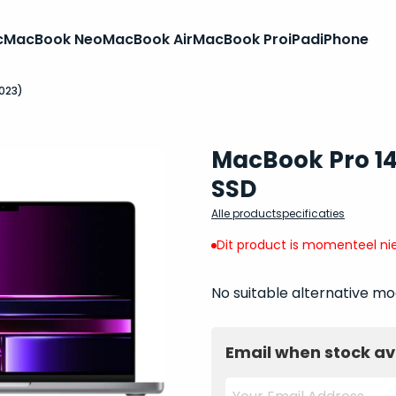
c
MacBook Neo
MacBook Air
MacBook Pro
iPad
iPhone
2023)
MacBook Pro 14
SSD
Alle productspecificaties
Dit product is momenteel nie
No suitable alternative mo
Email when stock av