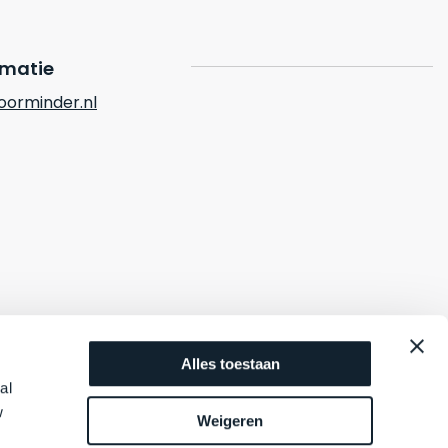
rmatie
orminder.nl
Alles toestaan
al
w
Weigeren