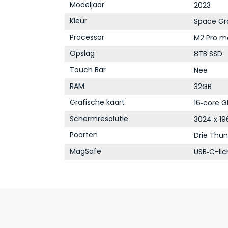
Modeljaar
2023
Kleur
Space Gr
Processor
M2 Pro m
Opslag
8TB SSD
Touch Bar
Nee
RAM
32GB
Grafische kaart
16‑core G
Schermresolutie
3024 x 19
Poorten
Drie Thun
MagSafe
USB‑C-li