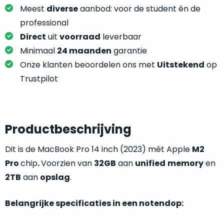
je
je
Meest
diverse
aanbod: voor de student én de
nou
slim,
professional
precies
zonder
nodig?
Direct
uit
voorraad
leverbaar
concessies
Minimaal
24 maanden
garantie
te
We
Onze klanten beoordelen ons met
Uitstekend
op
doen
hebben
Trustpilot
aan
inmiddels
kwaliteit.
zoveel
verschillende
Hier
klanten
Productbeschrijving
lees
voorzien
je
van
Dit is de MacBook Pro 14 inch (2023) mét Apple
M2
welke
een
Pro
chip
.
Voorzien van
32GB
aan
unified
memory
en
conditiebeschrijvingen
MacBook
wij
2TB
aan
opslag
.
dat
bij
we
onze
Belangrijke specificaties in een notendop:
weten
producten
voor
gebruiken.