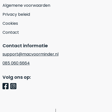
op
mist
Algemene voorwaarden
perfecte
mee
staat.
Privacy beleid
in
Profiteer
gaan.
Cookies
van
een
Contact
Ze
scherpe
zijn
prijs
–
Contact informatie
voor
in
een
support@macvoorminder.nl
hun
product
085 060 6664
categorie
dat
–
praktisch
gewoon
nieuw
Volg ons op:
is.
een
rocksolid
Minimaal
optie
.
24
Een
maanden
garantie
voorbeeld
bij
hiervan