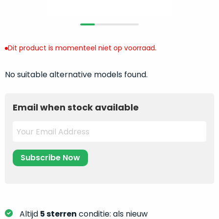
return
”
de
als
juiste
“ongebruikt,
MacBook
doos
te
Dit product is momenteel niet op voorraad.
eenmalig
kiezen.
geopend
”
Zeker
zijn
No suitable alternative models found.
wanneer
varianten
je
van
eigenlijk
Email when stock available
onze
niet
“
als
precies
nieuw
”-
weet
selectie:
waar
volledige
je
nieuwstaat,
moet
scherpe
beginnen.
prijs.
Wat
Zo
heb
Altijd
5 sterren
conditie: als nieuw
bespaar