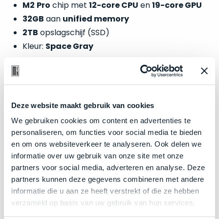
welk
M2
Pro
chip met
12-core CPU
en
19-core GPU
gebruiksdoel
32GB
aan
unified memory
een
2TB
opslagschijf (SSD)
Mac
Kleur:
Space Gray
geschikt
is.
Op
Zakelijk kopen? BTW is aftrekbaar!
Als
basis
nieuw
Deze website maakt gebruik van cookies
De prijs is inclusief 21% BTW.
van
–
echte
We gebruiken cookies om content en advertenties te
klantervaringen
tref
nauwelijks
je
personaliseren, om functies voor social media te bieden
gebruikt,
hier
en om ons websiteverkeer te analyseren. Ook delen we
maximaal
onze
informatie over uw gebruik van onze site met onze
voordeel.
labels.
partners voor social media, adverteren en analyse. Deze
partners kunnen deze gegevens combineren met andere
Dit
Onze
informatie die u aan ze heeft verstrekt of die ze hebben
product
verzameld op basis van uw gebruik van hun services.
favoriet
is