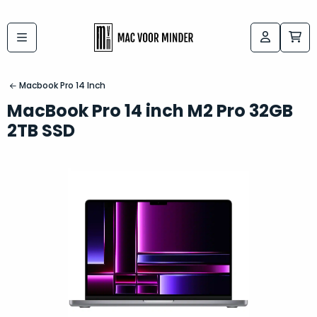
Bij
Labels:
macvoorminder.nl
kies
koop
Macbook Pro 14 Inch
de
je
MacBook Pro 14 inch M2 Pro 32GB
altijd
Mac
2TB SSD
in
die
5-
bij
sterren
“
als
jou
nieuw
”
past
conditie
–
Het
gegarandeerd.
kan
Zowel
lastig
de
zijn
“
customer
om