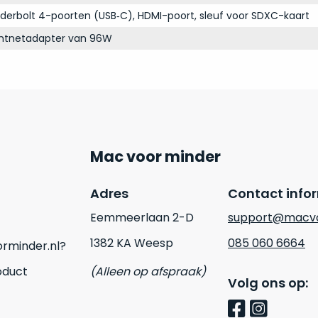
derbolt 4-poorten (USB‑C), HDMI-poort, sleuf voor SDXC-kaart
chtnetadapter van 96W
Mac voor minder
Adres
Contact info
Eemmeerlaan 2-D
support@macvo
1382 KA Weesp
085 060 6664
rminder.nl?
oduct
(Alleen op afspraak)
Volg ons op: