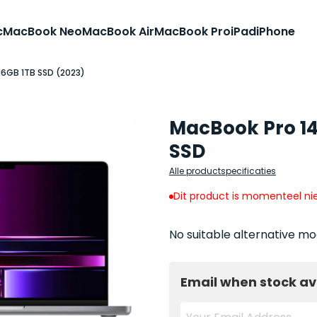
c
MacBook Neo
MacBook Air
MacBook Pro
iPad
iPhone
16GB 1TB SSD (2023)
MacBook Pro 14
SSD
Alle productspecificaties
Dit product is momenteel nie
No suitable alternative mo
Email when stock av