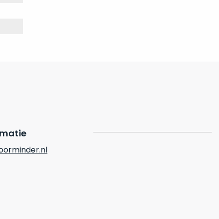
rmatie
orminder.nl