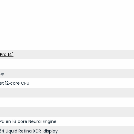
Pro 14"
ay
et 12‑core CPU
PU en 16‑core Neural Engine
64 Liquid Retina XDR-display