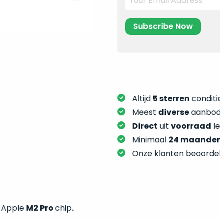
Altijd
5 sterren
conditie
Meest
diverse
aanbod:
Direct
uit
voorraad
l
Minimaal
24 maande
Onze klanten beoorde
t Apple
M2 Pro
chip
.