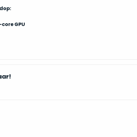
ndop:
-core GPU
aar!