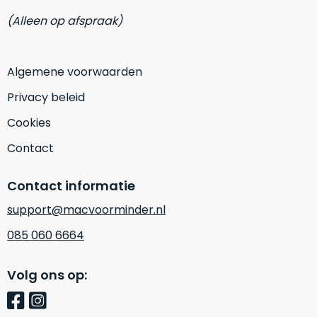
op
mist
perfecte
(Alleen op afspraak)
mee
staat.
in
Profiteer
gaan.
Algemene voorwaarden
van
een
Ze
Privacy beleid
scherpe
zijn
prijs
Cookies
–
voor
in
Contact
een
hun
product
categorie
dat
Contact informatie
–
praktisch
support@macvoorminder.nl
gewoon
nieuw
is.
een
085 060 6664
rocksolid
Minimaal
optie
.
24
Volg ons op:
Een
maanden
garantie
voorbeeld
bij
hiervan