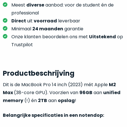
je
je
Meest
diverse
aanbod: voor de student én de
nou
slim,
professional
precies
zonder
nodig?
Direct
uit
voorraad
leverbaar
concessies
Minimaal
24 maanden
garantie
te
We
Onze klanten beoordelen ons met
Uitstekend
op
doen
hebben
Trustpilot
aan
inmiddels
kwaliteit.
zoveel
verschillende
Hier
klanten
Productbeschrijving
lees
voorzien
je
van
Dit is de MacBook Pro 14 inch (2023) mét Apple
M2
welke
een
Max
(38-core GPU). Voorzien van
96GB
aan
unified
conditiebeschrijvingen
MacBook
wij
memory
(!) én
2TB
aan
opslag
!
dat
bij
we
onze
Belangrijke specificaties in een notendop:
weten
producten
voor
gebruiken.