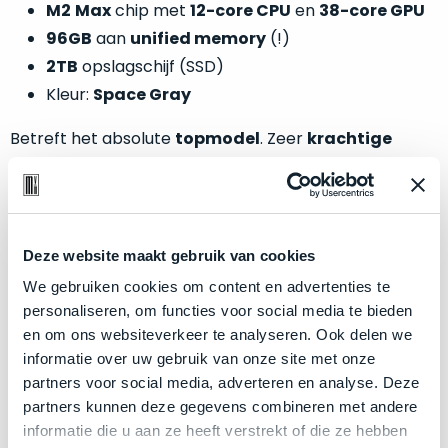
welk
M2
Max
chip met
12-core CPU
en
38-core GPU
gebruiksdoel
96GB
aan
unified memory
(!)
een
2TB
opslagschijf (SSD)
Mac
Kleur:
Space Gray
geschikt
is.
Betreft het absolute
topmodel
. Zeer
krachtige
machine!
Op
Als
basis
nieuw
van
–
echte
klantervaringen
tref
Deze website maakt gebruik van cookies
Zakelijk kopen? BTW is aftrekbaar!
nauwelijks
je
gebruikt,
We gebruiken cookies om content en advertenties te
hier
De prijs is inclusief 21% BTW.
maximaal
personaliseren, om functies voor social media te bieden
onze
voordeel.
en om ons websiteverkeer te analyseren. Ook delen we
labels.
informatie over uw gebruik van onze site met onze
Dit
partners voor social media, adverteren en analyse. Deze
Onze
product
partners kunnen deze gegevens combineren met andere
favoriet
is
informatie die u aan ze heeft verstrekt of die ze hebben