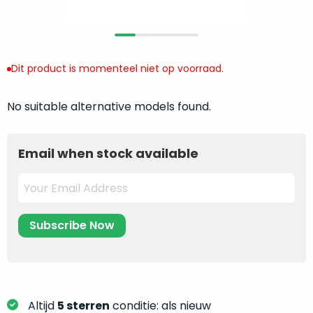
return
”
de
als
juiste
“ongebruikt,
MacBook
doos
te
Dit product is momenteel niet op voorraad.
eenmalig
kiezen.
geopend
”
Zeker
zijn
No suitable alternative models found.
wanneer
varianten
je
van
eigenlijk
Email when stock available
onze
niet
“
als
precies
nieuw
”-
weet
selectie:
waar
volledige
je
nieuwstaat,
moet
scherpe
beginnen.
prijs.
Wat
Zo
heb
Altijd
5 sterren
conditie: als nieuw
bespaar