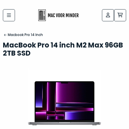
Bij
Labels:
macvoorminder.nl
kies
koop
Macbook Pro 14 Inch
de
je
MacBook Pro 14 inch M2 Max 96GB
altijd
Mac
2TB SSD
in
die
5-
bij
sterren
“
als
jou
nieuw
”
past
conditie
–
Het
gegarandeerd.
kan
Zowel
lastig
de
zijn
“
customer
om