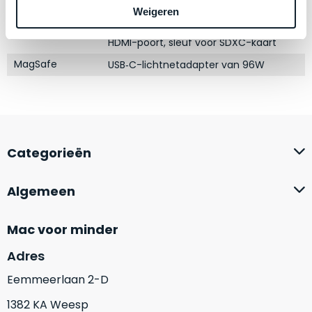
Schermresolutie
3024 x 1964 Liquid Retina XDR-display
zich
optisch
Weigeren
heeft
Drie Thunderbolt 4-poorten (USB‑C),
als
Poorten
bewezen
technisch
HDMI-poort, sleuf voor SDXC-kaart
en
niet
MagSafe
USB‑C-lichtnetadapter van 96W
waar
van
–
nieuw
wij
te
–
onderscheiden.
er
Categorieën
veel
Betreft
van
een
hebben
nagenoeg
Algemeen
verkocht.
ongebruikt
apparaat.
Je
Mac voor minder
kan
Grondig
er
Adres
gecontroleerd:
vrijwel
Door
Eemmeerlaan 2-D
ons
niet
geïnspecteerd
de
1382 KA Weesp