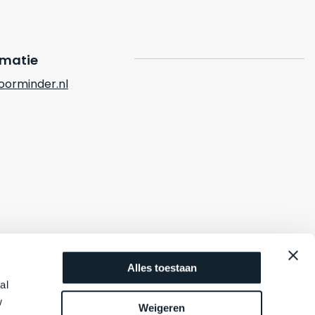
rmatie
orminder.nl
Alles toestaan
al
w
Weigeren