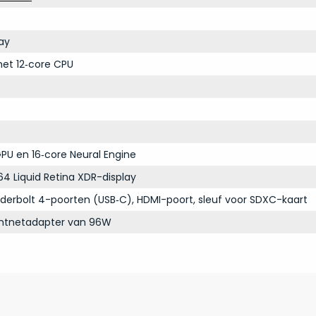
ay
et 12‑core CPU
PU en 16‑core Neural Engine
64 Liquid Retina XDR-display
derbolt 4-poorten (USB‑C), HDMI-poort, sleuf voor SDXC-kaart
chtnetadapter van 96W