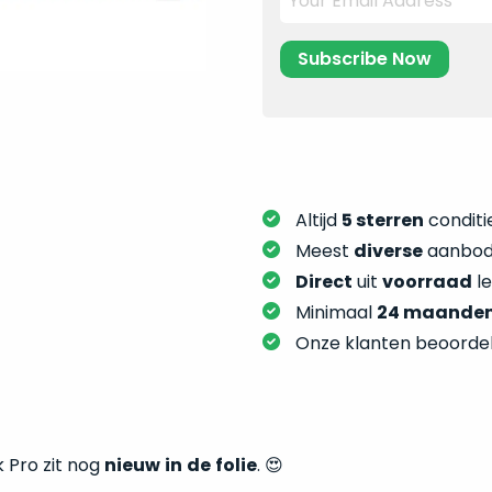
Altijd
5 sterren
conditie
Meest
diverse
aanbod:
Direct
uit
voorraad
l
Minimaal
24 maande
Onze klanten beoorde
 Pro zit nog
nieuw
in
de
folie
. 😍