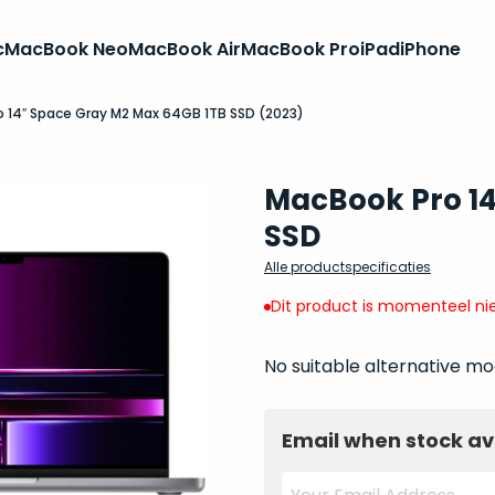
c
MacBook Neo
MacBook Air
MacBook Pro
iPad
iPhone
 14″ Space Gray M2 Max 64GB 1TB SSD (2023)
MacBook Pro 14
SSD
Alle productspecificaties
Dit product is momenteel nie
No suitable alternative mo
Email when stock av