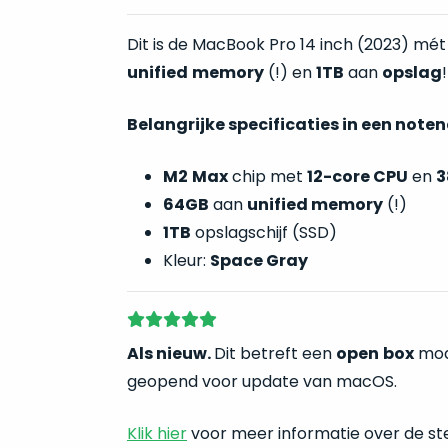
Dit is de MacBook Pro 14 inch (2023) mé
unified
memory
(!) en
1TB
aan
opslag
!
Belangrijke specificaties in een note
M2
Max
chip met
12-core CPU
en
3
64GB
aan
unified memory
(!)
1TB
opslagschijf (SSD)
Kleur:
Space Gray
Als nieuw.
Dit betreft een
open
box
mode
geopend voor update van macOS.
Klik hier
voor meer informatie over de st