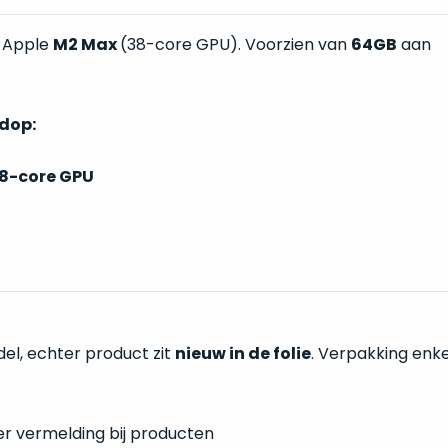
t Apple
M2 Max
(38-core GPU). Voorzien van
64GB
aan
ndop:
8-core GPU
l, echter product zit
nieuw in de folie
. Verpakking enke
er vermelding bij producten