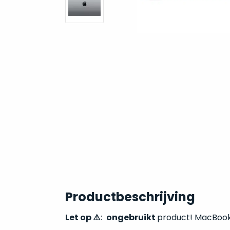
Productbeschrijving
Let op
⚠️
:
ongebruikt
product! MacBook