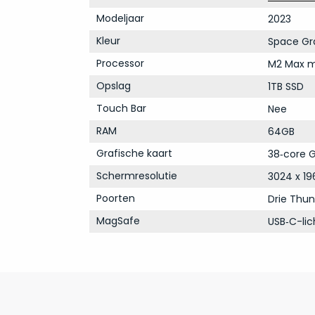
Modeljaar
2023
Kleur
Space Gr
Processor
M2 Max m
Opslag
1TB SSD
Touch Bar
Nee
RAM
64GB
Grafische kaart
38‑core G
Schermresolutie
3024 x 19
Poorten
Drie Thun
MagSafe
USB‑C-li