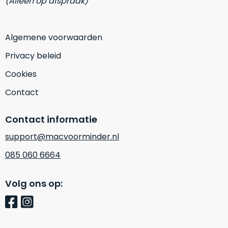
(Alleen op afspraak)
op
mist
perfecte
mee
staat.
in
Algemene voorwaarden
Profiteer
gaan.
van
Privacy beleid
een
Ze
Cookies
scherpe
zijn
prijs
–
Contact
voor
in
een
hun
Contact informatie
product
categorie
dat
support@macvoorminder.nl
–
praktisch
gewoon
nieuw
085 060 6664
is.
een
rocksolid
Minimaal
Volg ons op:
optie
.
24
Een
maanden
garantie
voorbeeld
bij
hiervan