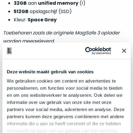
welk
32GB
aan
unified memory
(!)
gebruiksdoel
512GB
opslagschijf (SSD)
een
Kleur:
Space Gray
Mac
geschikt
Toebehoren zoals de originele MagSafe 3 oplader
is.
worden meegeleverd.
Op
Als
basis
nieuw
van
Zakelijk kopen? BTW is aftrekbaar!
–
Deze website maakt gebruik van cookies
echte
klantervaringen
tref
nauwelijks
De prijs is inclusief 21% BTW.
je
We gebruiken cookies om content en advertenties te
gebruikt,
hier
personaliseren, om functies voor social media te bieden
maximaal
onze
en om ons websiteverkeer te analyseren. Ook delen we
voordeel.
labels.
informatie over uw gebruik van onze site met onze
partners voor social media, adverteren en analyse. Deze
Dit
Onze
partners kunnen deze gegevens combineren met andere
product
informatie die u aan ze heeft verstrekt of die ze hebben
favoriet
is
verzameld op basis van uw gebruik van hun services.