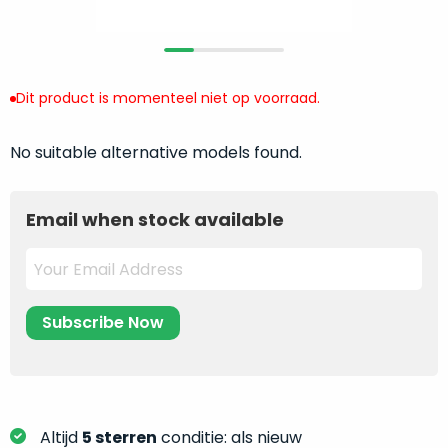
return
”
de
als
juiste
“ongebruikt,
MacBook
doos
te
Dit product is momenteel niet op voorraad.
eenmalig
kiezen.
geopend
”
Zeker
zijn
No suitable alternative models found.
wanneer
varianten
je
van
eigenlijk
Email when stock available
onze
niet
“
als
precies
nieuw
”-
weet
selectie:
waar
volledige
je
nieuwstaat,
moet
scherpe
beginnen.
prijs.
Wat
Zo
heb
Altijd
5 sterren
conditie: als nieuw
bespaar