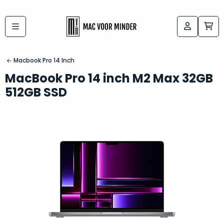
Bij
Labels:
macvoorminder.nl
kies
koop
Macbook Pro 14 Inch
de
je
MacBook Pro 14 inch M2 Max 32GB
altijd
Mac
512GB SSD
in
die
5-
bij
sterren
“
als
jou
nieuw
”
past
conditie
–
Het
gegarandeerd.
kan
Zowel
lastig
de
zijn
“
customer
om