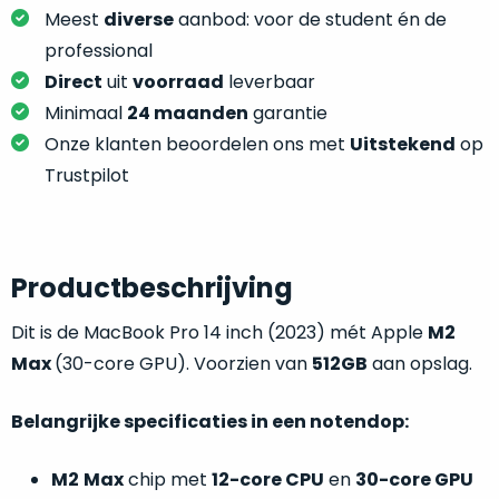
je
je
Meest
diverse
aanbod: voor de student én de
nou
slim,
professional
precies
zonder
nodig?
Direct
uit
voorraad
leverbaar
concessies
Minimaal
24 maanden
garantie
te
We
Onze klanten beoordelen ons met
Uitstekend
op
doen
hebben
Trustpilot
aan
inmiddels
kwaliteit.
zoveel
verschillende
Hier
klanten
Productbeschrijving
lees
voorzien
je
van
Dit is de MacBook Pro 14 inch (2023) mét Apple
M2
welke
een
Max
(30-core GPU). Voorzien van
512GB
aan opslag.
conditiebeschrijvingen
MacBook
wij
dat
bij
Belangrijke specificaties in een notendop:
we
onze
weten
producten
M2
Max
chip met
12-core CPU
en
30-core GPU
voor
gebruiken.