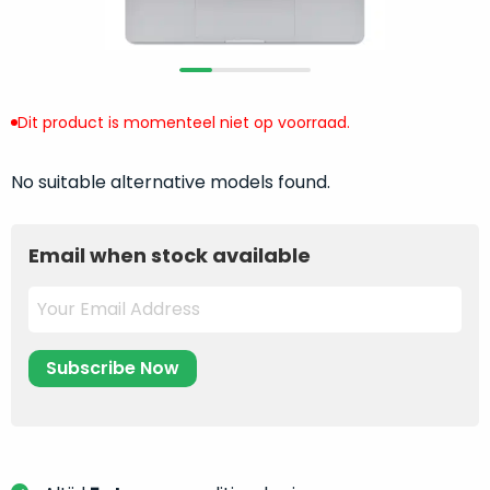
return
”
de
als
juiste
“ongebruikt,
MacBook
doos
te
eenmalig
Dit product is momenteel niet op voorraad.
kiezen.
geopend
”
Zeker
zijn
wanneer
No suitable alternative models found.
varianten
je
van
eigenlijk
onze
Email when stock available
niet
“
als
precies
nieuw
”-
weet
selectie:
waar
volledige
je
nieuwstaat,
moet
scherpe
beginnen.
prijs.
Wat
Zo
heb
bespaar