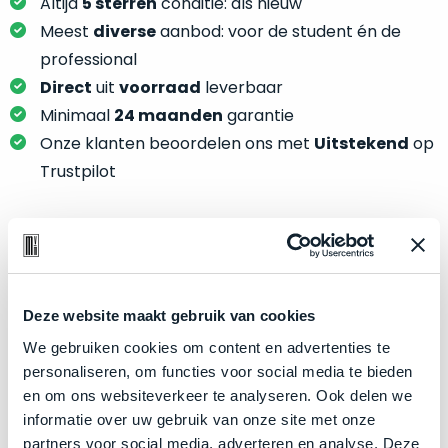
je
Altijd
5 sterren
conditie: als nieuw
je
nou
Meest
diverse
aanbod: voor de student én de
slim,
precies
professional
zonder
nodig?
Direct
uit
voorraad
leverbaar
concessies
te
Minimaal
24 maanden
garantie
We
doen
Onze klanten beoordelen ons met
Uitstekend
op
hebben
aan
inmiddels
Trustpilot
kwaliteit.
zoveel
verschillende
Hier
klanten
lees
voorzien
Product specificaties
je
van
welke
een
Model
MacBook Pro 14"
Deze website maakt gebruik van cookies
conditiebeschrijvingen
MacBook
Modeljaar
2021
We gebruiken cookies om content en advertenties te
wij
dat
personaliseren, om functies voor social media te bieden
bij
Kleur
Space Gray
we
en om ons websiteverkeer te analyseren. Ook delen we
onze
weten
Processor
M1 Pro met 8‑core CPU
informatie over uw gebruik van onze site met onze
producten
voor
Opslag
4TB SSD
partners voor social media, adverteren en analyse. Deze
gebruiken.