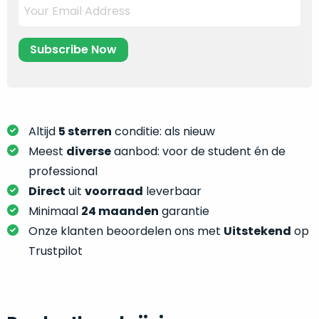
je
je
nou
slim,
precies
zonder
nodig?
concessies
te
We
doen
hebben
aan
inmiddels
kwaliteit.
Altijd
5 sterren
conditie: als nieuw
zoveel
Meest
diverse
aanbod: voor de student én de
verschillende
Hier
professional
klanten
lees
voorzien
Direct
uit
voorraad
leverbaar
je
van
Minimaal
24 maanden
garantie
welke
een
Onze klanten beoordelen ons met
Uitstekend
op
conditiebeschrijvingen
MacBook
wij
Trustpilot
dat
bij
we
onze
weten
producten
voor
gebruiken.