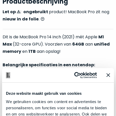
Productbeschrijving
welk
gebruiksdoel
Let op
⚠️
:
ongebruikt
product! MacBook Pro zit nog
een
nieuw
in
de
folie
. 😍
Mac
geschikt
is.
Dit is de MacBook Pro 14 inch (2021) mét Apple
M1
Max
(32-core GPU). Voorzien van
64GB
aan
unified
Op
Als
memory
en
1TB
aan opslag!
basis
nieuw
van
–
echte
klantervaringen
tref
Belangrijke specificaties in een notendop:
nauwelijks
je
gebruikt,
hier
M1
Max
chip met
10-core CPU
en
32-core GPU
maximaal
onze
64GB
aan
unified memory
(!)
voordeel.
labels.
1TB
opslagschijf (SSD)
Deze website maakt gebruik van cookies
Dit
Kleur:
Space Gray
Onze
We gebruiken cookies om content en advertenties te
product
personaliseren, om functies voor social media te bieden
favoriet
is
en om ons websiteverkeer te analyseren. Ook delen we