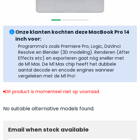
return
”
de
als
juiste
“ongebruikt,
MacBook
doos
te
Onze klanten kochten deze MacBook Pro 14
eenmalig
kiezen.
inch voor:
geopend
”
Zeker
Programma's zoals Premiere Pro, Logic, DaVinci
zijn
wanneer
Resolve en Blender (3D modeling). Renderen (After
varianten
je
Effects etc) en exporteren gaat nóg sneller met
van
de M1 Max. De M1 Max chip heeft het dubbele
eigenlijk
onze
aantal decode en encode engines wanneer
niet
vergeleken met de M1 Pro!
“
als
precies
nieuw
”-
weet
Dit product is momenteel niet op voorraad.
selectie:
waar
volledige
je
nieuwstaat,
No suitable alternative models found.
moet
scherpe
beginnen.
prijs.
Wat
Email when stock available
Zo
heb
bespaar