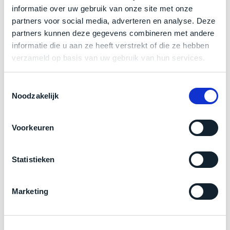
een
informatie over uw gebruik van onze site met onze
Zakelijk kopen? BTW is aftrekbaar!
‘
customer
partners voor social media, adverteren en analyse. Deze
return’
.
De prijs is inclusief 21% BTW.
partners kunnen deze gegevens combineren met andere
Dit
Kort
informatie die u aan ze heeft verstrekt of die ze hebben
model
uitgepakt
verzameld op basis van uw gebruik van hun services.
biedt
en
het
binnen
beste
Toestemmingsselectie
de
‘
Noodzakelijk
all-
retourperiode
round’
teruggestuurd.
pakket
Dus
Voorkeuren
binnen
niks
de
refurbished,
categorie.
Statistieken
niks
Het
vervangen.
Product specificaties
is
Simpelweg
Marketing
een
weinig
Model
Mac
MacBook Pro 14"
gebruikt.
die
Zowel
Modeljaar
2021