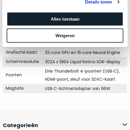
zich
Details tonen
optisch
Kleur
Space Gray
heeft
als
Processor
bewezen
M1 Max met 10‑core CPU
technisch
Alles toestaan
en
niet
Opslag
1TB SSD
waar
van
Touch Bar
Nee
Weigeren
–
nieuw
RAM
wij
64GB
te
–
onderscheiden.
Grafische kaart
32‑core GPU en 16‑core Neural Engine
er
Schermresolutie
3024 x 1964 Liquid Retina XDR-display
veel
Betreft
van
Drie Thunderbolt 4-poorten (USB‑C),
een
Poorten
hebben
nagenoeg
HDMI-poort, sleuf voor SDXC-kaart
verkocht.
ongebruikt
MagSafe
USB‑C-lichtnetadapter van 96W
apparaat.
Je
kan
Grondig
er
gecontroleerd:
vrijwel
Door
ons
niet
Categorieën
geïnspecteerd
de