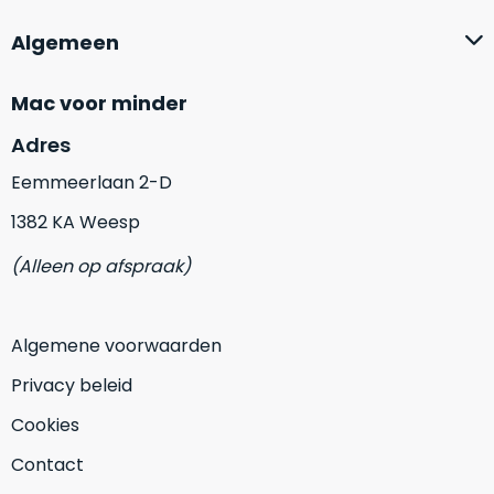
op
mist
perfecte
Algemeen
mee
staat.
in
Profiteer
gaan.
Mac voor minder
van
een
Adres
Ze
scherpe
zijn
Eemmeerlaan 2-D
prijs
–
voor
1382 KA Weesp
in
een
hun
product
(Alleen op afspraak)
categorie
dat
–
praktisch
gewoon
nieuw
Algemene voorwaarden
is.
een
Privacy beleid
rocksolid
Minimaal
optie
.
24
Cookies
Een
maanden
garantie
Contact
voorbeeld
bij
hiervan