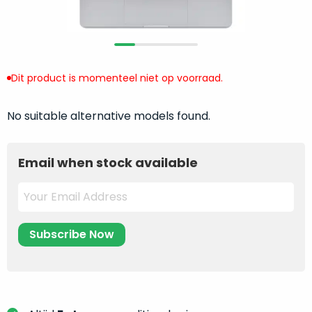
return
”
de
als
juiste
“ongebruikt,
MacBook
doos
te
eenmalig
Dit product is momenteel niet op voorraad.
kiezen.
geopend
”
Zeker
zijn
wanneer
No suitable alternative models found.
varianten
je
van
eigenlijk
onze
Email when stock available
niet
“
als
precies
nieuw
”-
weet
selectie:
waar
volledige
je
nieuwstaat,
moet
scherpe
beginnen.
prijs.
Wat
Zo
heb
bespaar