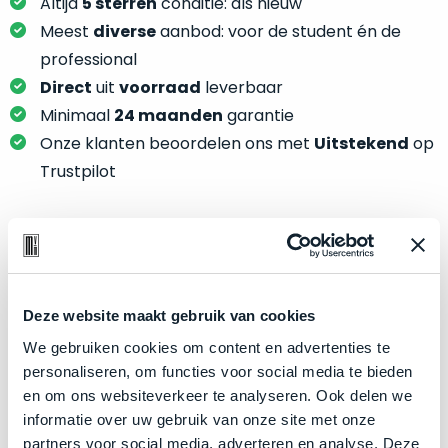
je
Altijd
5 sterren
conditie: als nieuw
je
nou
Meest
diverse
aanbod: voor de student én de
slim,
precies
professional
zonder
nodig?
Direct
uit
voorraad
leverbaar
concessies
te
Minimaal
24 maanden
garantie
We
doen
Onze klanten beoordelen ons met
Uitstekend
op
hebben
aan
inmiddels
Trustpilot
kwaliteit.
zoveel
verschillende
Hier
klanten
lees
voorzien
Product specificaties
je
van
welke
een
Model
MacBook Pro 14"
Deze website maakt gebruik van cookies
conditiebeschrijvingen
MacBook
Modeljaar
2021
We gebruiken cookies om content en advertenties te
wij
dat
personaliseren, om functies voor social media te bieden
bij
Kleur
Space Gray
we
en om ons websiteverkeer te analyseren. Ook delen we
onze
weten
Processor
M1 Max met 10‑core CPU
informatie over uw gebruik van onze site met onze
producten
voor
Opslag
1TB SSD
partners voor social media, adverteren en analyse. Deze
gebruiken.