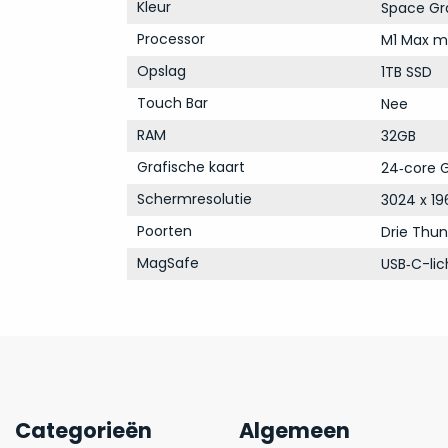
Kleur
Space Gr
Processor
M1 Max m
Opslag
1TB SSD
Touch Bar
Nee
RAM
32GB
Grafische kaart
24‑core G
Schermresolutie
3024 x 19
Poorten
Drie Thun
MagSafe
USB‑C-li
Categorieën
Algemeen