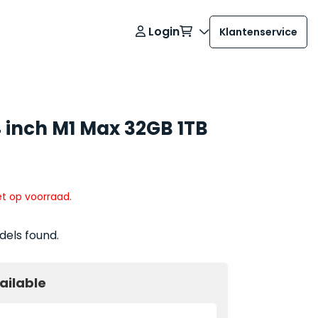
Login
Klantenservice
 inch M1 Max 32GB 1TB
t op voorraad.
dels found.
ailable