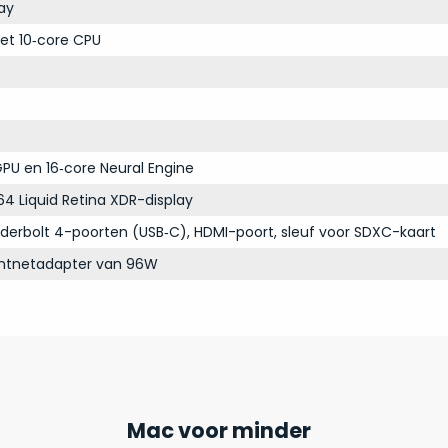
ay
et 10‑core CPU
PU en 16‑core Neural Engine
64 Liquid Retina XDR-display
derbolt 4-poorten (USB‑C), HDMI-poort, sleuf voor SDXC-kaart
chtnetadapter van 96W
Mac voor minder