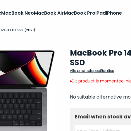
c
MacBook Neo
MacBook Air
MacBook Pro
iPad
iPhone
32GB 1TB SSD (2021)
MacBook Pro 14
SSD
Alle productspecificaties
Dit product is momenteel nie
No suitable alternative mo
Email when stock av