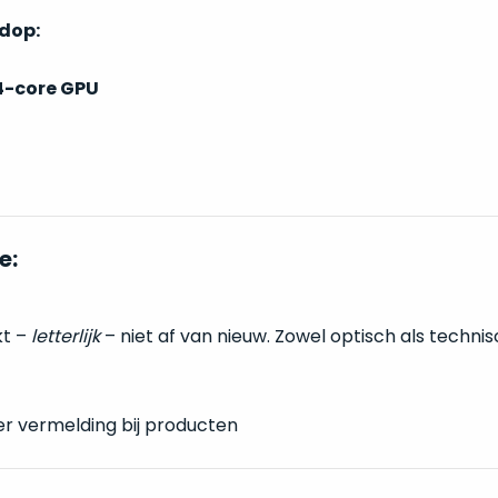
ndop:
4-core GPU
e:
kt –
letterlijk
– niet af van nieuw. Zowel optisch als techni
er vermelding bij producten