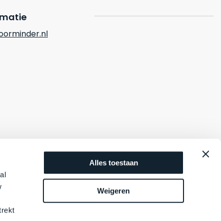
rmatie
orminder.nl
Alles toestaan
al
w
Weigeren
trekt