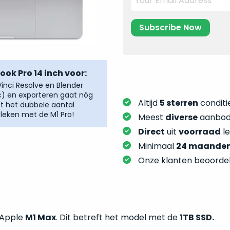
ok Pro 14 inch voor:
inci Resolve en Blender
c) en exporteren gaat nóg
Altijd
5 sterren
conditie
ft het dubbele aantal
eken met de M1 Pro!
Meest
diverse
aanbod:
Direct
uit
voorraad
l
Minimaal
24 maande
Onze klanten beoorde
t Apple
M1 Max
. Dit betreft het model met de
1TB SSD.