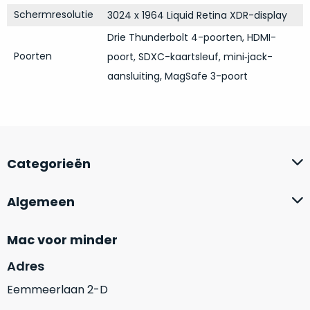
op
mist
Schermresolutie
3024 x 1964 Liquid Retina XDR-display
perfecte
mee
staat.
Drie Thunderbolt 4-poorten, HDMI-
in
Profiteer
Poorten
poort, SDXC-kaartsleuf, mini‑jack-
gaan.
van
aansluiting, MagSafe 3-poort
een
Ze
scherpe
zijn
prijs
–
voor
in
een
hun
Categorieën
product
categorie
dat
–
praktisch
Algemeen
gewoon
nieuw
is.
een
Mac voor minder
rocksolid
Minimaal
optie
.
24
Adres
Een
maanden
Eemmeerlaan 2-D
garantie
voorbeeld
bij
hiervan