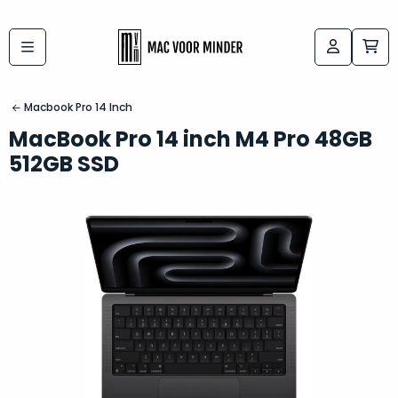
Bij
Labels:
macvoorminder.nl
kies
koop
Macbook Pro 14 Inch
de
je
MacBook Pro 14 inch M4 Pro 48GB
altijd
Mac
512GB SSD
in
die
5-
bij
sterren
“
als
jou
nieuw
”
past
conditie
–
Het
gegarandeerd.
kan
Zowel
lastig
de
zijn
“
customer
om