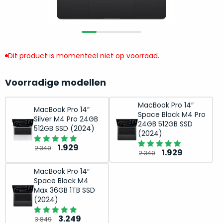
return
”
de
als
juiste
“ongebruikt,
MacBook
doos
te
eenmalig
Dit product is momenteel niet op voorraad.
kiezen.
geopend
”
Zeker
zijn
wanneer
Voorradige modellen
varianten
je
van
eigenlijk
MacBook Pro 14″
MacBook Pro 14″
onze
Space Black M4 Pro
niet
Silver M4 Pro 24GB
“
als
24GB 512GB SSD
precies
512GB SSD (2024)
(2024)
nieuw
”-
weet
selectie:
Oorspronkelijke
Huidige
1.929
2.349
Oorspronkelijk
Huidige
waar
1.929
2.349
volledige
prijs
prijs
prijs
prijs
je
nieuwstaat,
was:
is:
MacBook Pro 14″
was:
is:
moet
Space Black M4
scherpe
2.349.
1.929.
2.349.
1.929.
beginnen.
Max 36GB 1TB SSD
prijs.
Wat
(2024)
Zo
heb
Oorspronkelijke
Huidige
3.249
bespaar
3.849