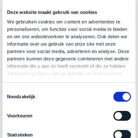
een
‘
customer
Deze website maakt gebruik van cookies
return’
.
Als nieuw.
Deze MacBook Pro 14 inch wijkt –
letterlijk
–
Dit
We gebruiken cookies om content en advertenties te
Kort
model
niet af van nieuw. Zowel optisch als technisch niet van
personaliseren, om functies voor social media te bieden
uitgepakt
biedt
en om ons websiteverkeer te analyseren. Ook delen we
nieuw te onderscheiden.
en
het
informatie over uw gebruik van onze site met onze
binnen
beste
partners voor social media, adverteren en analyse. Deze
de
Klik hier
voor meer informatie over de ster vermelding
‘
all-
partners kunnen deze gegevens combineren met andere
retourperiode
bij producten
round’
informatie die u aan ze heeft verstrekt of die ze hebben
teruggestuurd.
pakket
verzameld op basis van uw gebruik van hun services.
Dus
binnen
niks
Zakelijk kopen? BTW is aftrekbaar!
de
refurbished,
Toestemmingsselectie
categorie.
Noodzakelijk
niks
De prijs is inclusief 21% BTW.
Het
vervangen.
is
Simpelweg
Voorkeuren
een
weinig
Mac
gebruikt.
die
Zowel
Statistieken