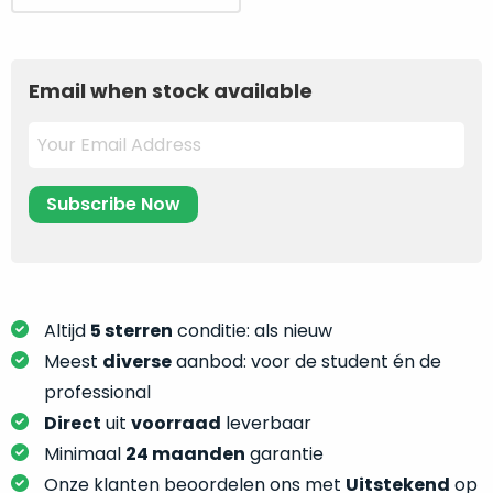
je
prijs
prijs
je
nou
was:
is:
slim,
precies
3.849.
3.249.
zonder
nodig?
Email when stock available
concessies
te
We
doen
hebben
aan
inmiddels
kwaliteit.
zoveel
verschillende
Hier
klanten
lees
voorzien
je
van
Altijd
5 sterren
conditie: als nieuw
welke
een
conditiebeschrijvingen
Meest
diverse
aanbod: voor de student én de
MacBook
wij
professional
dat
bij
Direct
uit
voorraad
leverbaar
we
onze
weten
Minimaal
24 maanden
garantie
producten
voor
Onze klanten beoordelen ons met
Uitstekend
op
gebruiken.