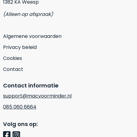
1382 KA Weesp
Mac
is
voor
de
MacBook
(Alleen op afspraak)
minder.
Pro
16
inch
Algemene voorwaarden
van
Privacy beleid
€1.649,00
.
Perfect
Cookies
voor
Contact
grafisch
Als
werk
nieuw
Contact informatie
zoals
–
foto-
support@macvoorminder.nl
Ongebruikt,
én
doos
085 060 6664
videobewerking.
éénmalig
IJzersterke
geopend.
Volg ons op:
prestaties
voor
Dit