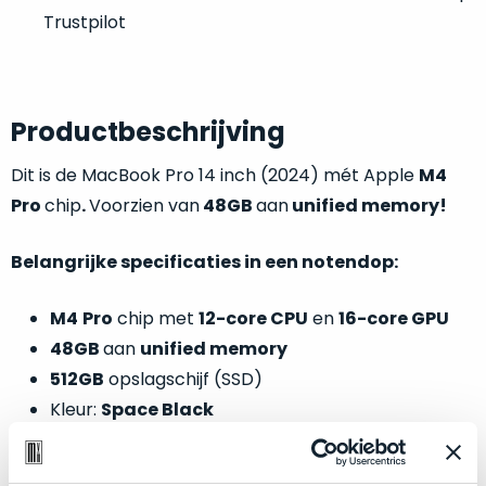
welk
Trustpilot
gebruiksdoel
een
Mac
geschikt
Productbeschrijving
is.
Dit is de MacBook Pro 14 inch (2024) mét Apple
M4
Op
Als
Pro
chip
.
Voorzien van
48GB
aan
unified memory!
basis
nieuw
van
–
Belangrijke specificaties in een notendop:
echte
klantervaringen
tref
nauwelijks
je
gebruikt,
M4
Pro
chip met
12-core CPU
en
16-core GPU
hier
maximaal
48GB
aan
unified memory
onze
voordeel.
labels.
512GB
opslagschijf (SSD)
Kleur:
Space Black
Dit
Onze
product
favoriet
is
Optische en technische conditie: