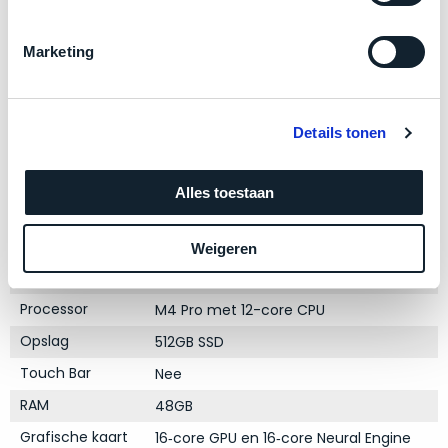
zich
optisch
heeft
als
bewezen
Marketing
technisch
en
niet
waar
van
–
nieuw
Details tonen
wij
te
Product specificaties
–
onderscheiden.
Alles toestaan
er
Model
MacBook Pro 14"
veel
Betreft
van
Modeljaar
2024
een
Weigeren
hebben
nagenoeg
Kleur
Space Black
verkocht.
ongebruikt
Processor
M4 Pro met 12-core CPU
apparaat.
Je
kan
Opslag
512GB SSD
Grondig
er
gecontroleerd:
Touch Bar
Nee
vrijwel
Door
RAM
48GB
ons
niet
geïnspecteerd
de
Grafische kaart
16‑core GPU en 16‑core Neural Engine