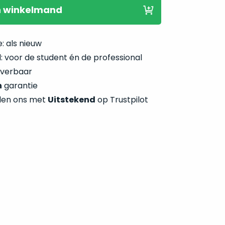
n winkelmand
: als nieuw
 voor de student én de professional
everbaar
n
garantie
len ons met
Uitstekend
op Trustpilot