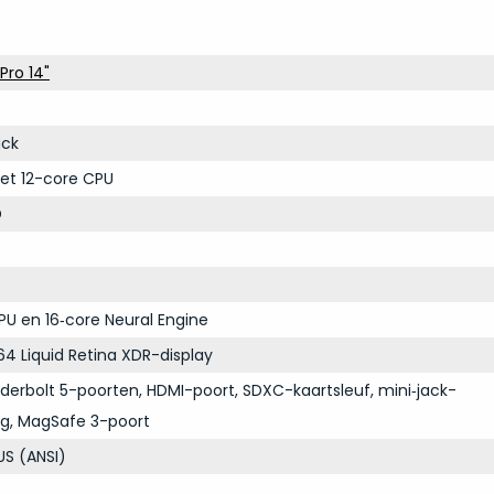
Pro 14"
ack
et 12-core CPU
D
PU en 16‑core Neural Engine
64 Liquid Retina XDR-display
derbolt 5-poorten, HDMI-poort, SDXC-kaartsleuf, mini‑jack-
ng, MagSafe 3-poort
S (ANSI)