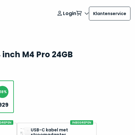
Login
Klantenservice
 inch M4 Pro 24GB
-18%
.929
Oorspronkelijke
Huidige
prijs
prijs
was:
is:
2.349.
1.929.
GREPEN
INBEGREPEN
USB-C kabel met
stroomadapter