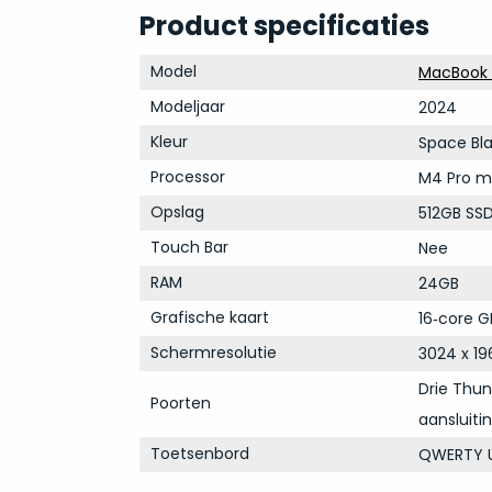
Product specificaties
Model
MacBook 
Modeljaar
2024
Kleur
Space Bl
Processor
M4 Pro m
Opslag
512GB SS
Touch Bar
Nee
RAM
24GB
Grafische kaart
16‑core G
Schermresolutie
3024 x 19
Drie Thun
Poorten
aansluiti
Toetsenbord
QWERTY U