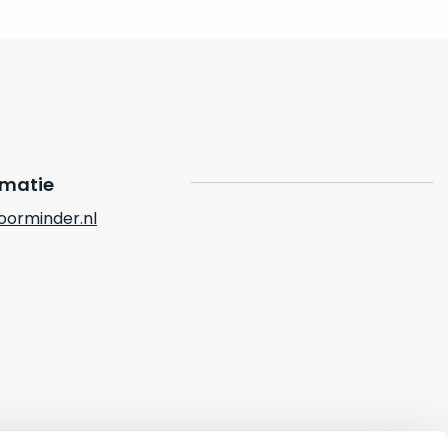
rmatie
orminder.nl