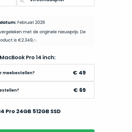
pdatum:
Februari 2026
ergeleken met de originele nieuwprijs. De
roduct is €2.349,-.
 MacBook Pro 14 inch:
49
r meebestellen?
69
estellen?
M4 Pro 24GB 512GB SSD