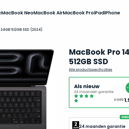
c
MacBook Neo
MacBook Air
MacBook Pro
iPad
iPhone
o 24GB 512GB SSD (2024)
MacBook Pro 14
512GB SSD
Alle productspecificaties
Als nieuw
24 maanden garantie
1
2.349
INBE
24 maanden garantie