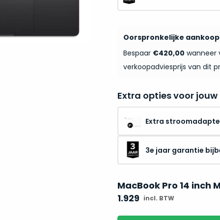
Oorspronkelijke aankoo
Bespaar
€420,00
wanneer v
verkoopadviesprijs van dit p
Extra opties voor jouw
Extra stroomadapte
3e jaar garantie bijb
MacBook Pro 14 inch 
1.929
incl. BTW