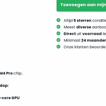
Toevoegen
aan mij
Altijd
5 sterren
conditie
Meest
diverse
aanbod:
Direct
uit
voorraad
l
Minimaal
24 maande
Onze klanten beoorde
M4 Pro
chip
.
ndop:
-core GPU