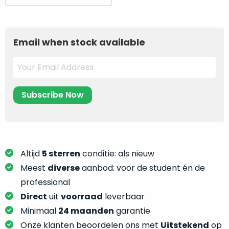
je
prijs
prijs
je
nou
was:
is:
slim,
precies
3.849.
3.249.
zonder
nodig?
Email when stock available
concessies
te
We
doen
hebben
aan
inmiddels
kwaliteit.
zoveel
verschillende
Hier
klanten
lees
voorzien
je
van
Altijd
5 sterren
conditie: als nieuw
welke
een
conditiebeschrijvingen
Meest
diverse
aanbod: voor de student én de
MacBook
wij
professional
dat
bij
Direct
uit
voorraad
leverbaar
we
onze
weten
Minimaal
24 maanden
garantie
producten
voor
Onze klanten beoordelen ons met
Uitstekend
op
gebruiken.