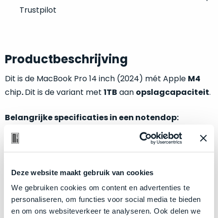
welk
Trustpilot
gebruiksdoel
een
Mac
geschikt
Productbeschrijving
is.
Dit is de MacBook Pro 14 inch (2024) mét Apple
M4
Op
Als
chip
.
Dit is de variant met
1TB
aan
opslagcapaciteit
.
basis
nieuw
van
–
Belangrijke specificaties in een notendop:
echte
klantervaringen
tref
nauwelijks
je
gebruikt,
M4
chip met
10-core CPU
en
10-core GPU
hier
maximaal
16GB
aan
unified memory
onze
voordeel.
labels.
1TB
opslagschijf (SSD)
Deze website maakt gebruik van cookies
Kleur:
Space Black
Dit
We gebruiken cookies om content en advertenties te
Onze
product
personaliseren, om functies voor social media te bieden
favoriet
is
en om ons websiteverkeer te analyseren. Ook delen we