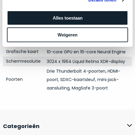
zich
Kleur
optisch
Space Black
heeft
als
Processor
M4 met 10-core CPU
bewezen
technisch
Alles toestaan
Opslag
1TB SSD
en
niet
waar
Touch Bar
van
Nee
Weigeren
–
nieuw
RAM
16GB
wij
te
Grafische kaart
10-core GPU en 16-core Neural Engine
–
onderscheiden.
er
Schermresolutie
3024 x 1964 Liquid Retina XDR-display
veel
Betreft
Drie Thunderbolt 4-poorten, HDMI-
van
een
Poorten
poort, SDXC-kaartsleuf, mini‑jack-
hebben
nagenoeg
aansluiting, MagSafe 3-poort
verkocht.
ongebruikt
apparaat.
Je
kan
Grondig
er
gecontroleerd:
vrijwel
Door
ons
niet
Categorieën
geïnspecteerd
de