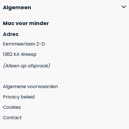
op
mist
Algemeen
perfecte
mee
staat.
in
Mac voor minder
Profiteer
gaan.
van
Adres
een
Ze
scherpe
Eemmeerlaan 2-D
zijn
prijs
–
1382 KA Weesp
voor
in
een
(Alleen op afspraak)
hun
product
categorie
dat
–
praktisch
Algemene voorwaarden
gewoon
nieuw
is.
een
Privacy beleid
rocksolid
Minimaal
Cookies
optie
.
24
Een
maanden
Contact
garantie
voorbeeld
bij
hiervan