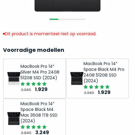
return
”
de
als
juiste
“ongebruikt,
MacBook
doos
te
eenmalig
Dit product is momenteel niet op voorraad.
kiezen.
geopend
”
Zeker
zijn
wanneer
Voorradige modellen
varianten
je
van
eigenlijk
MacBook Pro 14″
MacBook Pro 14″
onze
Space Black M4 Pro
niet
Silver M4 Pro 24GB
“
als
24GB 512GB SSD
precies
512GB SSD (2024)
(2024)
nieuw
”-
weet
selectie:
Oorspronkelijke
Huidige
1.929
2.349
Oorspronkelijk
Huidige
waar
1.929
2.349
volledige
prijs
prijs
prijs
prijs
je
nieuwstaat,
was:
is:
MacBook Pro 14″
was:
is:
moet
Space Black M4
scherpe
2.349.
1.929.
2.349.
1.929.
beginnen.
Max 36GB 1TB SSD
prijs.
Wat
(2024)
Zo
heb
Oorspronkelijke
Huidige
3.249
bespaar
3.849