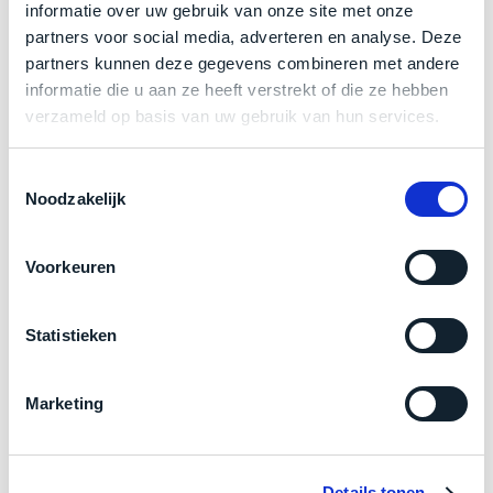
een
informatie over uw gebruik van onze site met onze
Zakelijk kopen? BTW is aftrekbaar!
‘
customer
partners voor social media, adverteren en analyse. Deze
return’
.
De prijs is inclusief 21% BTW.
partners kunnen deze gegevens combineren met andere
Dit
Kort
informatie die u aan ze heeft verstrekt of die ze hebben
model
uitgepakt
verzameld op basis van uw gebruik van hun services.
biedt
en
het
binnen
Toestemmingsselectie
beste
de
Noodzakelijk
‘
all-
retourperiode
round’
teruggestuurd.
pakket
Dus
Voorkeuren
binnen
niks
de
refurbished,
Statistieken
categorie.
niks
Het
vervangen.
Product specificaties
is
Simpelweg
Marketing
een
weinig
Model
MacBook Pro 14"
Mac
gebruikt.
Modeljaar
2024
die
Zowel
Details tonen