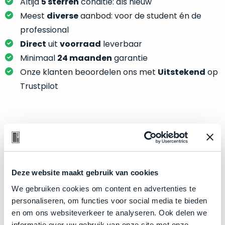
je
Altijd
5 sterren
conditie: als nieuw
je
nou
Meest
diverse
aanbod: voor de student én de
slim,
precies
professional
zonder
nodig?
Direct
uit
voorraad
leverbaar
concessies
te
Minimaal
24 maanden
garantie
We
doen
Onze klanten beoordelen ons met
Uitstekend
op
hebben
aan
inmiddels
Trustpilot
kwaliteit.
zoveel
verschillende
Hier
klanten
lees
voorzien
Product specificaties
je
van
welke
een
Model
MacBook Pro 14"
conditiebeschrijvingen
MacBook
Deze website maakt gebruik van cookies
Modeljaar
2023
wij
dat
bij
We gebruiken cookies om content en advertenties te
Kleur
Space Black
we
onze
personaliseren, om functies voor social media te bieden
weten
Processor
M3 Pro met 11‑core CPU
producten
en om ons websiteverkeer te analyseren. Ook delen we
voor
Opslag
2TB SSD
gebruiken.
informatie over uw gebruik van onze site met onze