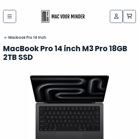
Bij
Labels:
macvoorminder.nl
kies
koop
Macbook Pro 14 Inch
de
je
MacBook Pro 14 inch M3 Pro 18GB
altijd
Mac
2TB SSD
in
die
5-
bij
sterren
“
als
jou
nieuw
”
past
conditie
–
Het
gegarandeerd.
kan
Zowel
lastig
de
zijn
“
customer
om