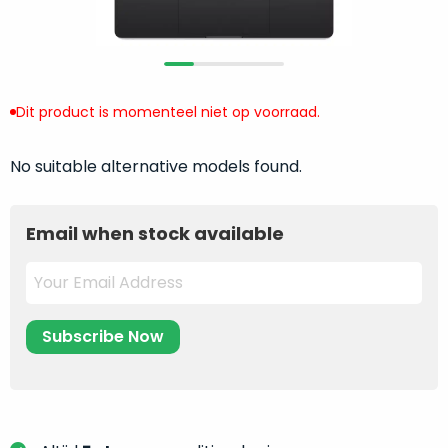
return
”
de
als
juiste
“ongebruikt,
MacBook
doos
te
eenmalig
Dit product is momenteel niet op voorraad.
kiezen.
geopend
”
Zeker
zijn
wanneer
No suitable alternative models found.
varianten
je
van
eigenlijk
onze
Email when stock available
niet
“
als
precies
nieuw
”-
weet
selectie:
waar
volledige
je
nieuwstaat,
moet
scherpe
beginnen.
prijs.
Wat
Zo
heb
bespaar