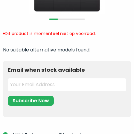
return
”
de
als
juiste
“ongebruikt,
MacBook
doos
te
eenmalig
Dit product is momenteel niet op voorraad.
kiezen.
geopend
”
Zeker
zijn
wanneer
No suitable alternative models found.
varianten
je
van
eigenlijk
onze
Email when stock available
niet
“
als
precies
nieuw
”-
weet
selectie:
waar
volledige
je
nieuwstaat,
moet
scherpe
beginnen.
prijs.
Wat
Zo
heb
bespaar