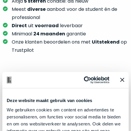
je
Altijd
5 sterren
conditie: als nieuw
je
nou
Meest
diverse
aanbod: voor de student én de
slim,
precies
professional
zonder
nodig?
Direct
uit
voorraad
leverbaar
concessies
te
Minimaal
24 maanden
garantie
We
doen
Onze klanten beoordelen ons met
Uitstekend
op
hebben
aan
inmiddels
Trustpilot
kwaliteit.
zoveel
verschillende
Hier
klanten
lees
voorzien
Product specificaties
je
van
welke
een
Model
MacBook Pro 14"
conditiebeschrijvingen
MacBook
Deze website maakt gebruik van cookies
Modeljaar
2023
wij
dat
bij
We gebruiken cookies om content en advertenties te
Kleur
Space Black
we
onze
personaliseren, om functies voor social media te bieden
weten
Processor
M3 Max met 14‑core CPU
producten
en om ons websiteverkeer te analyseren. Ook delen we
voor
Opslag
8TB SSD
gebruiken.
informatie over uw gebruik van onze site met onze