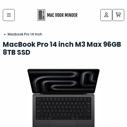
Bij
Labels:
macvoorminder.nl
kies
koop
Macbook Pro 14 Inch
de
je
MacBook Pro 14 inch M3 Max 96GB
altijd
Mac
8TB SSD
in
die
5-
bij
sterren
“
als
jou
nieuw
”
past
conditie
–
Het
gegarandeerd.
kan
Zowel
lastig
de
zijn
“
customer
om