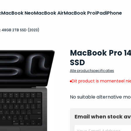
c
MacBook Neo
MacBook Air
MacBook Pro
iPad
iPhone
x 48GB 2TB SSD (2023)
MacBook Pro 14
SSD
Alle productspecificaties
Dit product is momenteel nie
No suitable alternative mo
Email when stock av