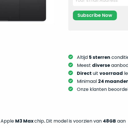
Altijd
5 sterren
conditie
Meest
diverse
aanbod:
Direct
uit
voorraad
l
Minimaal
24 maande
Onze klanten beoorde
t Apple
M3 Max
chip
.
Dit model is voorzien van
48GB
aan