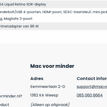
64 Liquid Retina XDR-display
derbolt/USB 4-poorten, HDMI-poort, SDXC-kaartsleuf, mini‑jac
ng, MagSafe 3-poort
chtnetadapter van 96 W
Mac voor minder
Adres
Contact info
Eemmeerlaan 2-D
support@macvo
1382 KA Weesp
085 060 6664
rminder.nl?
oduct
(Alleen op afspraak)