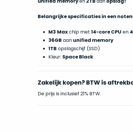
unified
memory
en
2TB
aan
opslag!
Belangrijke specificaties in een note
M3
Max
chip met
14-core CPU
en
4
36GB
aan
unified memory
1TB
opslagschijf (SSD)
Kleur:
Space Black
Zakelijk kopen? BTW is aftrekb
De prijs is inclusief 21% BTW.