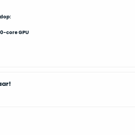
ndop:
0-core GPU
aar!