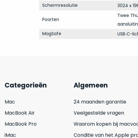
Schermresolutie
3024 x 19
Twee Thun
Poorten
aansluiti
MagSafe
USB‑C-li
Categorieën
Algemeen
Mac
24 maanden garantie
MacBook Air
Veelgestelde vragen
MacBook Pro
Waarom kopen bij macvoo
iMac
Conditie van het Apple pr