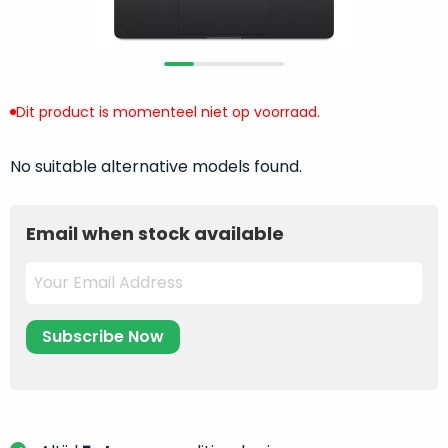
return
”
de
als
juiste
“ongebruikt,
MacBook
doos
te
eenmalig
Dit product is momenteel niet op voorraad.
kiezen.
geopend
”
Zeker
zijn
wanneer
No suitable alternative models found.
varianten
je
van
eigenlijk
onze
Email when stock available
niet
“
als
precies
nieuw
”-
weet
selectie:
waar
volledige
je
nieuwstaat,
moet
scherpe
beginnen.
prijs.
Wat
Zo
heb
bespaar