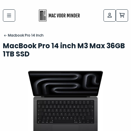
Bij
Labels:
macvoorminder.nl
kies
koop
Macbook Pro 14 Inch
de
je
MacBook Pro 14 inch M3 Max 36GB
altijd
Mac
1TB SSD
in
die
5-
bij
sterren
“
als
jou
nieuw
”
past
conditie
–
Het
gegarandeerd.
kan
Zowel
lastig
de
zijn
“
customer
om