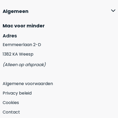
Mac
is
voor
Algemeen
de
MacBook
minder.
Pro
16
Mac voor minder
inch
Adres
van
€1.649,00
.
Eemmeerlaan 2-D
Perfect
1382 KA Weesp
voor
grafisch
Als
(Alleen op afspraak)
werk
nieuw
zoals
–
foto-
Ongebruikt,
Algemene voorwaarden
én
doos
Privacy beleid
videobewerking.
éénmalig
IJzersterke
geopend.
Cookies
prestaties
Contact
voor
Dit