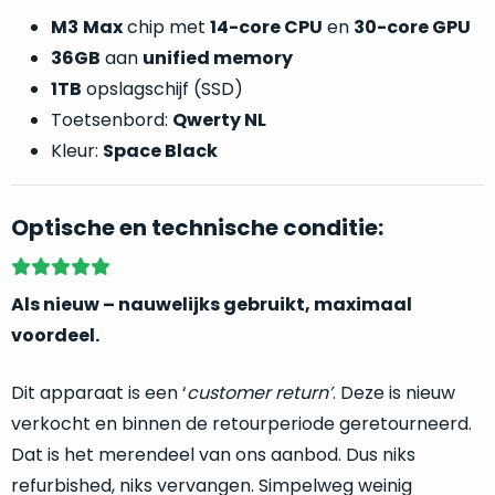
welk
M3
Max
chip met
14-core CPU
en
30-core GPU
gebruiksdoel
36GB
aan
unified memory
een
1TB
opslagschijf (SSD)
Mac
geschikt
Toetsenbord:
Qwerty NL
is.
Kleur:
Space Black
Op
Als
basis
Optische en technische conditie:
nieuw
van
–
echte
klantervaringen
tref
nauwelijks
je
Als nieuw – nauwelijks gebruikt, maximaal
gebruikt,
hier
voordeel.
maximaal
onze
voordeel.
labels.
Dit apparaat is een ‘
customer return’
. Deze is nieuw
Dit
verkocht en binnen de retourperiode geretourneerd.
Onze
product
Dat is het merendeel van ons aanbod. Dus niks
favoriet
is
refurbished, niks vervangen. Simpelweg weinig