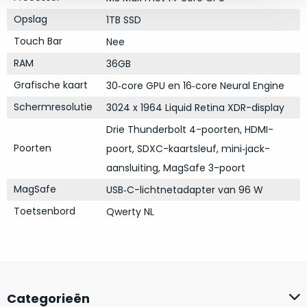
op
mist
Opslag
perfecte
1TB SSD
mee
staat.
Touch Bar
in
Nee
Profiteer
gaan.
RAM
36GB
van
Grafische kaart
een
30‑core GPU en 16‑core Neural Engine
Ze
scherpe
Schermresolutie
zijn
3024 x 1964 Liquid Retina XDR-display
prijs
–
Drie Thunderbolt 4-poorten, HDMI-
voor
in
een
Poorten
poort, SDXC-kaartsleuf, mini‑jack-
hun
product
aansluiting, MagSafe 3-poort
categorie
dat
MagSafe
–
USB‑C-lichtnetadapter van 96 W
praktisch
gewoon
nieuw
Toetsenbord
Qwerty NL
is.
een
rocksolid
Minimaal
optie
.
24
Een
maanden
garantie
voorbeeld
Categorieën
bij
hiervan