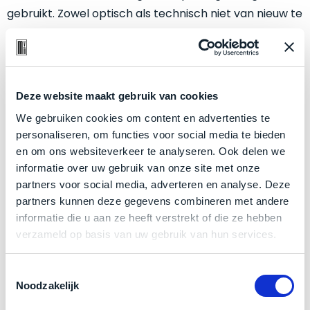
een
gebruikt. Zowel optisch als technisch niet van nieuw te
‘
customer
onderscheiden.
return’
.
Dit
Kort
model
Betreft een
nagenoeg
ongebruikt apparaat.
uitgepakt
biedt
en
Minimaal 24 maanden garantie bij Mac voor
het
Deze website maakt gebruik van cookies
binnen
minder.
beste
de
We gebruiken cookies om content en advertenties te
Grondig gecontroleerd: Door ons geïnspecteerd
‘
all-
retourperiode
personaliseren, om functies voor social media te bieden
op perfecte staat.
round’
teruggestuurd.
en om ons websiteverkeer te analyseren. Ook delen we
pakket
De batterij is altijd in nieuwstaat: technisch 100%
Dus
informatie over uw gebruik van onze site met onze
binnen
gezond, met een laag aantal laadcycli.
niks
partners voor social media, adverteren en analyse. Deze
de
refurbished,
partners kunnen deze gegevens combineren met andere
categorie.
Klik hier
voor meer informatie over de ster vermelding
niks
informatie die u aan ze heeft verstrekt of die ze hebben
Het
bij producten
vervangen.
verzameld op basis van uw gebruik van hun services.
is
Simpelweg
een
weinig
Toestemmingsselectie
Mac
gebruikt.
Zakelijk kopen? BTW is aftrekbaar!
Noodzakelijk
die
Zowel