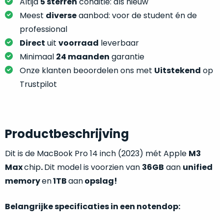
je
Altijd
5 sterren
conditie: als nieuw
je
nou
Meest
diverse
aanbod: voor de student én de
slim,
precies
professional
zonder
nodig?
Direct
uit
voorraad
leverbaar
concessies
te
Minimaal
24 maanden
garantie
We
doen
Onze klanten beoordelen ons met
Uitstekend
op
hebben
aan
inmiddels
Trustpilot
kwaliteit.
zoveel
verschillende
Hier
klanten
lees
voorzien
Productbeschrijving
je
van
welke
Dit is de MacBook Pro 14 inch (2023) mét Apple
M3
een
conditiebeschrijvingen
MacBook
Max
chip
.
Dit model is voorzien van
36GB
aan
unified
wij
dat
memory
en
1TB
aan
opslag!
bij
we
onze
weten
Belangrijke specificaties in een notendop:
producten
voor
gebruiken.