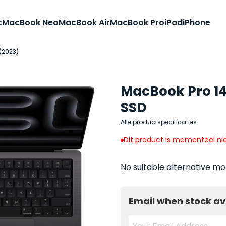
c
MacBook Neo
MacBook Air
MacBook Pro
iPad
iPhone
(2023)
MacBook Pro 14
SSD
Alle productspecificaties
Dit product is momenteel nie
No suitable alternative mo
Email when stock av