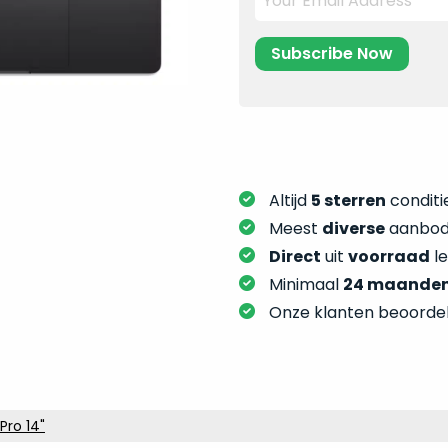
Altijd
5 sterren
conditie
Meest
diverse
aanbod:
Direct
uit
voorraad
l
Minimaal
24 maande
Onze klanten beoorde
Pro 14"