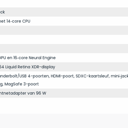
ack
et 14‑core CPU
PU en 16‑core Neural Engine
64 Liquid Retina XDR-display
derbolt/USB 4-poorten, HDMI-poort, SDXC-kaartsleuf, mini‑jac
ng, MagSafe 3-poort
chtnetadapter van 96 W