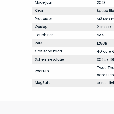
Modeljaar
2023
Kleur
Space Bl
Processor
M3 Max m
Opslag
2TB SSD
Touch Bar
Nee
RAM
128GB
Grafische kaart
40‑core G
Schermresolutie
3024 x 19
Twee Thun
Poorten
aansluiti
MagSafe
USB‑C-li