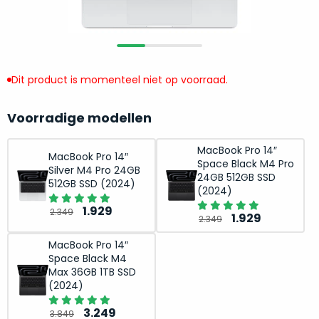
return
”
de
als
juiste
“ongebruikt,
MacBook
doos
te
eenmalig
Dit product is momenteel niet op voorraad.
kiezen.
geopend
”
Zeker
zijn
wanneer
Voorradige modellen
varianten
je
van
eigenlijk
MacBook Pro 14″
MacBook Pro 14″
onze
Space Black M4 Pro
niet
Silver M4 Pro 24GB
“
als
24GB 512GB SSD
precies
512GB SSD (2024)
(2024)
nieuw
”-
weet
selectie:
Oorspronkelijke
Huidige
1.929
2.349
Oorspronkelijk
Huidige
waar
1.929
2.349
volledige
prijs
prijs
prijs
prijs
je
nieuwstaat,
was:
is:
MacBook Pro 14″
was:
is:
moet
Space Black M4
scherpe
2.349.
1.929.
2.349.
1.929.
beginnen.
Max 36GB 1TB SSD
prijs.
Wat
(2024)
Zo
heb
Oorspronkelijke
Huidige
3.249
bespaar
3.849