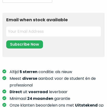
je
prijs
prijs
je
nou
was:
is:
slim,
precies
3.849.
3.249.
zonder
nodig?
Email when stock available
concessies
te
We
doen
hebben
aan
inmiddels
kwaliteit.
zoveel
verschillende
Hier
klanten
lees
voorzien
je
van
Altijd
5 sterren
conditie: als nieuw
welke
een
conditiebeschrijvingen
Meest
diverse
aanbod: voor de student én de
MacBook
wij
professional
dat
bij
Direct
uit
voorraad
leverbaar
we
onze
weten
Minimaal
24 maanden
garantie
producten
voor
Onze klanten beoordelen ons met
Uitstekend
op
gebruiken.