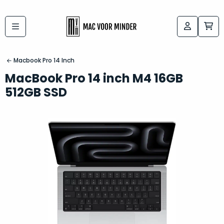
Bij
Labels:
macvoorminder.nl
kies
koop
Macbook Pro 14 Inch
de
je
MacBook Pro 14 inch M4 16GB
altijd
Mac
512GB SSD
in
die
5-
bij
sterren
“
als
jou
nieuw
”
past
conditie
–
Het
gegarandeerd.
kan
Zowel
lastig
de
zijn
“
customer
om