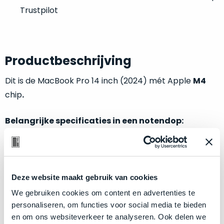
welk
Trustpilot
gebruiksdoel
een
Mac
geschikt
Productbeschrijving
is.
Dit is de MacBook Pro 14 inch (2024) mét Apple
M4
Op
Als
chip
.
basis
nieuw
van
–
Belangrijke specificaties in een notendop:
echte
klantervaringen
tref
nauwelijks
je
gebruikt,
M4
chip met
10-core CPU
en
10-core GPU
hier
maximaal
16GB
aan
unified memory
onze
voordeel.
labels.
512GB
opslagschijf (SSD)
Deze website maakt gebruik van cookies
Kleur:
Silver
Dit
We gebruiken cookies om content en advertenties te
Onze
product
personaliseren, om functies voor social media te bieden
favoriet
is
en om ons websiteverkeer te analyseren. Ook delen we