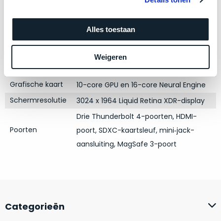
zich
Kleur
optisch
Silver
heeft
als
Processor
M4 met 10-core CPU
bewezen
technisch
Alles toestaan
Opslag
512GB SSD
en
niet
waar
Touch Bar
van
Nee
Weigeren
–
nieuw
RAM
16GB
wij
te
Grafische kaart
10-core GPU en 16-core Neural Engine
–
onderscheiden.
er
Schermresolutie
3024 x 1964 Liquid Retina XDR-display
veel
Betreft
Drie Thunderbolt 4-poorten, HDMI-
van
een
Poorten
poort, SDXC-kaartsleuf, mini‑jack-
hebben
nagenoeg
aansluiting, MagSafe 3-poort
verkocht.
ongebruikt
apparaat.
Je
kan
Grondig
er
gecontroleerd:
vrijwel
Door
ons
niet
Categorieën
geïnspecteerd
de