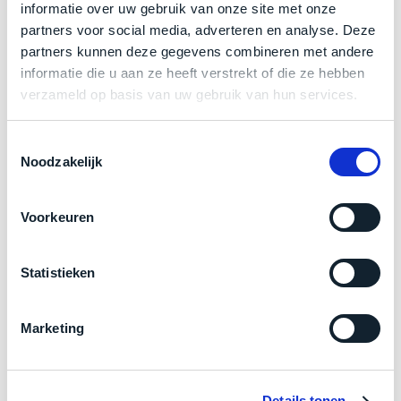
een
informatie over uw gebruik van onze site met onze
Zakelijk kopen? BTW is aftrekbaar!
‘
customer
partners voor social media, adverteren en analyse. Deze
return’
.
De prijs is inclusief 21% BTW.
partners kunnen deze gegevens combineren met andere
Dit
Kort
informatie die u aan ze heeft verstrekt of die ze hebben
model
uitgepakt
verzameld op basis van uw gebruik van hun services.
biedt
en
het
binnen
Toestemmingsselectie
beste
de
Noodzakelijk
‘
all-
retourperiode
round’
teruggestuurd.
pakket
Dus
Voorkeuren
binnen
niks
de
refurbished,
Statistieken
categorie.
niks
Het
vervangen.
Product specificaties
is
Simpelweg
Marketing
een
weinig
Model
MacBook Pro 14"
Mac
gebruikt.
Modeljaar
2024
die
Zowel
Details tonen