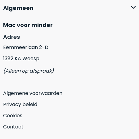
op
mist
Algemeen
perfecte
mee
staat.
in
Mac voor minder
Profiteer
gaan.
van
Adres
een
Ze
scherpe
Eemmeerlaan 2-D
zijn
prijs
–
1382 KA Weesp
voor
in
een
(Alleen op afspraak)
hun
product
categorie
dat
–
praktisch
Algemene voorwaarden
gewoon
nieuw
is.
een
Privacy beleid
rocksolid
Minimaal
Cookies
optie
.
24
Een
maanden
Contact
garantie
voorbeeld
bij
hiervan