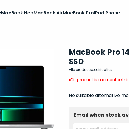
c
MacBook Neo
MacBook Air
MacBook Pro
iPad
iPhone
MacBook Pro 14
SSD
Alle productspecificaties
Dit product is momenteel nie
No suitable alternative mo
Email when stock av