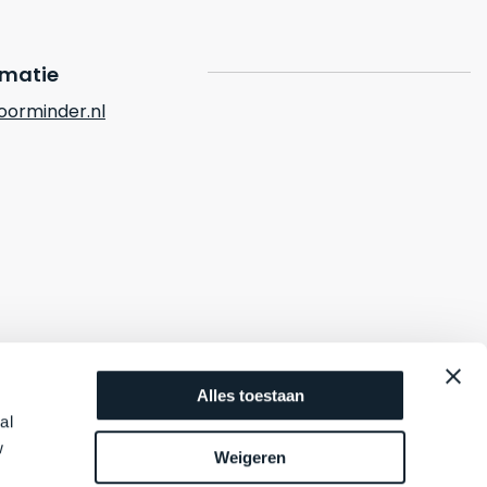
rmatie
orminder.nl
Alles toestaan
al
w
Weigeren