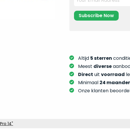
Altijd
5 sterren
conditie
Meest
diverse
aanbod:
Direct
uit
voorraad
l
Minimaal
24 maande
Onze klanten beoorde
Pro 14"