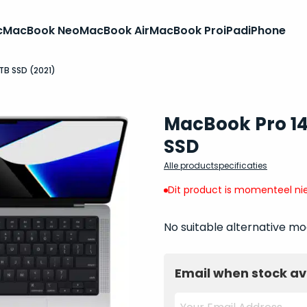
c
MacBook Neo
MacBook Air
MacBook Pro
iPad
iPhone
8TB SSD (2021)
MacBook Pro 14
SSD
Alle productspecificaties
Dit product is momenteel nie
No suitable alternative mo
Email when stock av