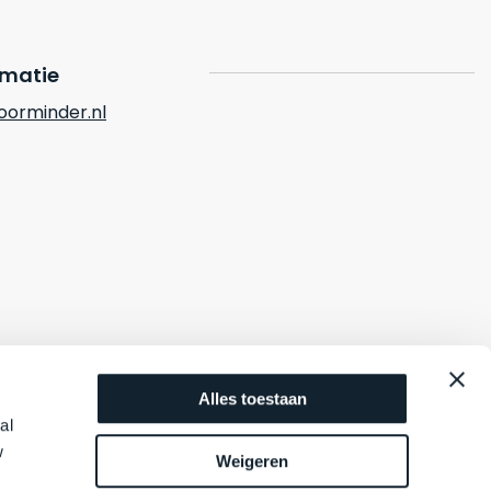
rmatie
orminder.nl
Alles toestaan
al
w
Weigeren