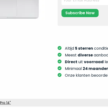
Altijd
5 sterren
conditie
Meest
diverse
aanbod:
Direct
uit
voorraad
l
Minimaal
24 maande
Onze klanten beoorde
Pro 14"