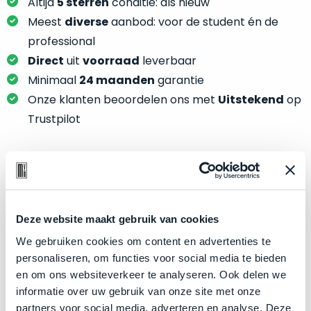
je
Altijd
5 sterren
conditie: als nieuw
je
nou
Meest
diverse
aanbod: voor de student én de
slim,
precies
professional
zonder
nodig?
Direct
uit
voorraad
leverbaar
concessies
te
Minimaal
24 maanden
garantie
We
doen
Onze klanten beoordelen ons met
Uitstekend
op
hebben
aan
inmiddels
Trustpilot
kwaliteit.
zoveel
verschillende
Hier
klanten
lees
voorzien
Product specificaties
je
van
welke
een
Model
MacBook Pro 14"
Deze website maakt gebruik van cookies
conditiebeschrijvingen
MacBook
Modeljaar
2021
We gebruiken cookies om content en advertenties te
wij
dat
personaliseren, om functies voor social media te bieden
bij
Kleur
Silver
we
en om ons websiteverkeer te analyseren. Ook delen we
onze
weten
Processor
M1 Pro met 8‑core CPU
informatie over uw gebruik van onze site met onze
producten
voor
Opslag
8TB SSD
partners voor social media, adverteren en analyse. Deze
gebruiken.