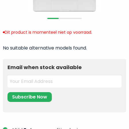
return
”
de
als
juiste
“ongebruikt,
MacBook
doos
te
eenmalig
Dit product is momenteel niet op voorraad.
kiezen.
geopend
”
Zeker
zijn
wanneer
No suitable alternative models found.
varianten
je
van
eigenlijk
onze
Email when stock available
niet
“
als
precies
nieuw
”-
weet
selectie:
waar
volledige
je
nieuwstaat,
moet
scherpe
beginnen.
prijs.
Wat
Zo
heb
bespaar